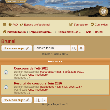
FAQ
Espace professionnel
S’enregistrer
Connexion
Index du forum
L'appel des grands espaces
Fiches pratiques par pays, pistes et bivouacs
Asie
Brunei
Brunei
Rechercher
Recherche avancé
Nouveau sujet
0 sujet • Page
1
sur
1
Annonces
Concours de l'été 2026
Dernier message par
Maharouga
«
mar. 4 août 2026 09:01
Posté dans
Chez Nicéphore
Réponses :
7
Résultat du concours Juin 2026
Dernier message par
Ralebodeco
«
lun. 6 juil. 2026 19:57
Posté dans
Chez Nicéphore
Réponses :
1
Nouveau sujet
0 sujet • Page
1
sur
1