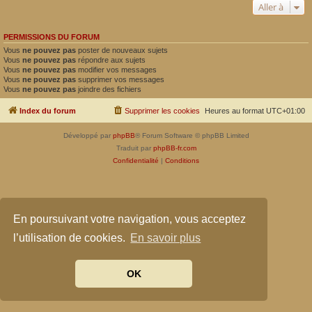
Aller à
PERMISSIONS DU FORUM
Vous
ne pouvez pas
poster de nouveaux sujets
Vous
ne pouvez pas
répondre aux sujets
Vous
ne pouvez pas
modifier vos messages
Vous
ne pouvez pas
supprimer vos messages
Vous
ne pouvez pas
joindre des fichiers
Index du forum
Supprimer les cookies
Heures au format
UTC+01:00
Développé par
phpBB
® Forum Software © phpBB Limited
Traduit par
phpBB-fr.com
Confidentialité
|
Conditions
En poursuivant votre navigation, vous acceptez
l’utilisation de cookies.
En savoir plus
OK