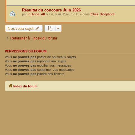
Résultat du concours Juin 2026
par
K_Anne_AK
»
lun. 6 juil. 2026 17:11
» dans
Chez Nicéphore
Nouveau sujet
Retourner à l’index du forum
PERMISSIONS DU FORUM
Vous
ne pouvez pas
poster de nouveaux sujets
Vous
ne pouvez pas
répondre aux sujets
Vous
ne pouvez pas
modifier vos messages
Vous
ne pouvez pas
supprimer vos messages
Vous
ne pouvez pas
joindre des fichiers
Index du forum