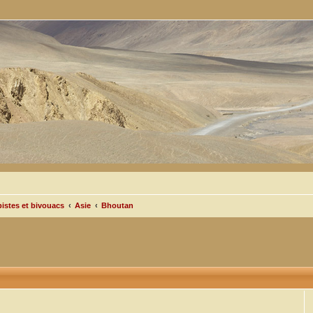
pistes et bivouacs
Asie
Bhoutan
cée