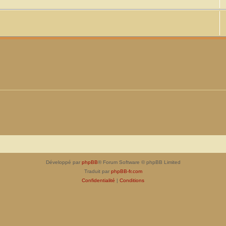
Développé par
phpBB
® Forum Software © phpBB Limited
Traduit par
phpBB-fr.com
Confidentialité
|
Conditions