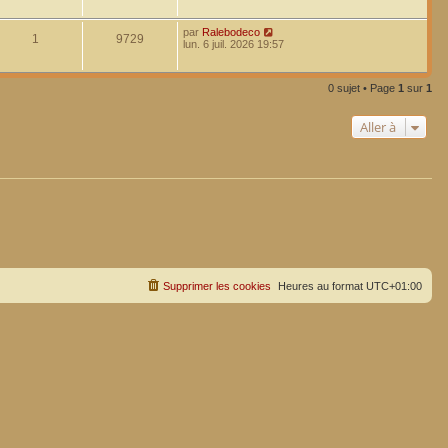
par
Ralebodeco
1
9729
lun. 6 juil. 2026 19:57
0 sujet • Page
1
sur
1
Aller à
Supprimer les cookies
Heures au format
UTC+01:00