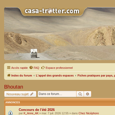
Accès rapide
FAQ
Espace professionnel
Index du forum
L'appel des grands espaces
Fiches pratiques par pays, 
Bhoutan
Rechercher
Recherche avan
Nouveau sujet
ANNONCES
Concours de l'été 2026
par
K_Anne_AK
»
mar. 7 juil. 2026 12:55
» dans
Chez Nicéphore