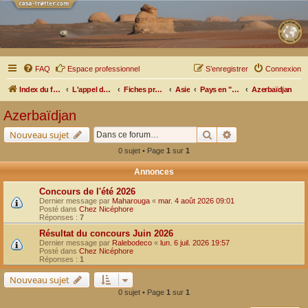
FAQ
Espace professionnel
S’enregistrer
Connexion
Index du forum
L'appel des grands espaces
Fiches pratiques par pays, pistes et bivouacs
Asie
Pays en "Stan"
Azerbaïdjan
Azerbaïdjan
Rechercher
Recherche avancé
Nouveau sujet
0 sujet • Page
1
sur
1
Annonces
Concours de l'été 2026
Dernier message par
Maharouga
«
mar. 4 août 2026 09:01
Posté dans
Chez Nicéphore
Réponses :
7
Résultat du concours Juin 2026
Dernier message par
Ralebodeco
«
lun. 6 juil. 2026 19:57
Posté dans
Chez Nicéphore
Réponses :
1
Nouveau sujet
0 sujet • Page
1
sur
1