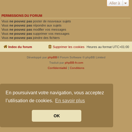
Aller à
PERMISSIONS DU FORUM
Vous
ne pouvez pas
poster de nouveaux sujets
Vous
ne pouvez pas
répondre aux sujets
Vous
ne pouvez pas
modifier vos messages
Vous
ne pouvez pas
supprimer vos messages
Vous
ne pouvez pas
joindre des fichiers
Index du forum
Supprimer les cookies
Heures au format
UTC+01:00
Développé par
phpBB
® Forum Software © phpBB Limited
Traduit par
phpBB-fr.com
Confidentialité
|
Conditions
En poursuivant votre navigation, vous acceptez
l’utilisation de cookies.
En savoir plus
OK