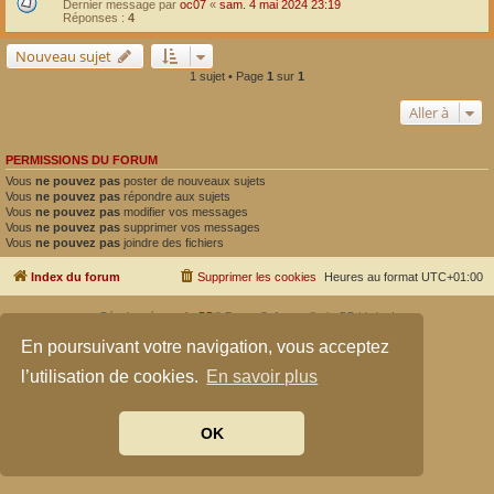
Dernier message par
oc07
«
sam. 4 mai 2024 23:19
Réponses :
4
Nouveau sujet
1 sujet • Page
1
sur
1
Aller à
PERMISSIONS DU FORUM
Vous
ne pouvez pas
poster de nouveaux sujets
Vous
ne pouvez pas
répondre aux sujets
Vous
ne pouvez pas
modifier vos messages
Vous
ne pouvez pas
supprimer vos messages
Vous
ne pouvez pas
joindre des fichiers
Index du forum
Supprimer les cookies
Heures au format
UTC+01:00
Développé par
phpBB
® Forum Software © phpBB Limited
Traduit par
phpBB-fr.com
En poursuivant votre navigation, vous acceptez
Confidentialité
|
Conditions
l’utilisation de cookies.
En savoir plus
OK