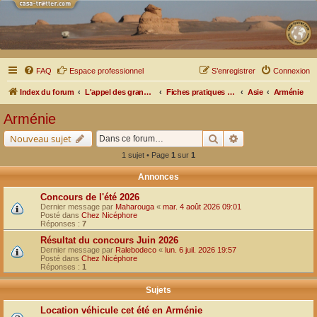
FAQ
Espace professionnel
S’enregistrer
Connexion
Index du forum
L'appel des grands espaces
Fiches pratiques par pays, pistes et bivouacs
Asie
Arménie
Arménie
Rechercher
Recherche avancé
Nouveau sujet
1 sujet • Page
1
sur
1
Annonces
Concours de l'été 2026
Dernier message par
Maharouga
«
mar. 4 août 2026 09:01
Posté dans
Chez Nicéphore
Réponses :
7
Résultat du concours Juin 2026
Dernier message par
Ralebodeco
«
lun. 6 juil. 2026 19:57
Posté dans
Chez Nicéphore
Réponses :
1
Sujets
Location véhicule cet été en Arménie