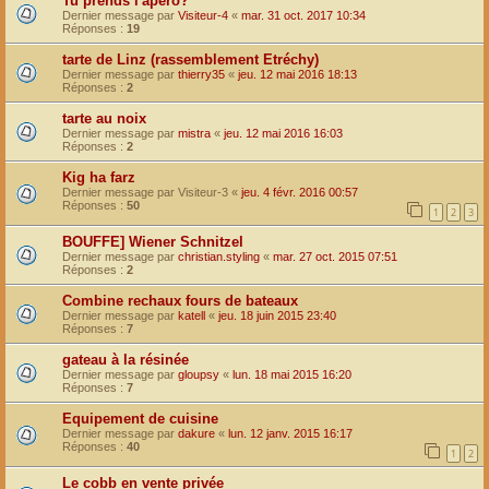
Tu prends l'apero?
Dernier message par
Visiteur-4
«
mar. 31 oct. 2017 10:34
Réponses :
19
tarte de Linz (rassemblement Etréchy)
Dernier message par
thierry35
«
jeu. 12 mai 2016 18:13
Réponses :
2
tarte au noix
Dernier message par
mistra
«
jeu. 12 mai 2016 16:03
Réponses :
2
Kig ha farz
Dernier message par
Visiteur-3
«
jeu. 4 févr. 2016 00:57
Réponses :
50
1
2
3
BOUFFE] Wiener Schnitzel
Dernier message par
christian.styling
«
mar. 27 oct. 2015 07:51
Réponses :
2
Combine rechaux fours de bateaux
Dernier message par
katell
«
jeu. 18 juin 2015 23:40
Réponses :
7
gateau à la résinée
Dernier message par
gloupsy
«
lun. 18 mai 2015 16:20
Réponses :
7
Equipement de cuisine
Dernier message par
dakure
«
lun. 12 janv. 2015 16:17
Réponses :
40
1
2
Le cobb en vente privée