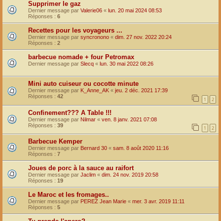
Supprimer le gaz
Dernier message par
Valerie06
«
lun. 20 mai 2024 08:53
Réponses :
6
Recettes pour les voyageurs ...
Dernier message par
syncronono
«
dim. 27 nov. 2022 20:24
Réponses :
2
barbecue nomade + four Petromax
Dernier message par
Slecq
«
lun. 30 mai 2022 08:26
Mini auto cuiseur ou cocotte minute
Dernier message par
K_Anne_AK
«
jeu. 2 déc. 2021 17:39
Réponses :
42
1
2
Confinement??? A Table !!!
Dernier message par
Nilmar
«
ven. 8 janv. 2021 07:08
Réponses :
39
1
2
Barbecue Kemper
Dernier message par
Bernard 30
«
sam. 8 août 2020 11:16
Réponses :
7
Joues de porc à la sauce au raifort
Dernier message par
Jaclim
«
dim. 24 nov. 2019 20:58
Réponses :
19
Le Maroc et les fromages..
Dernier message par
PEREZ Jean Marie
«
mer. 3 avr. 2019 11:11
Réponses :
5