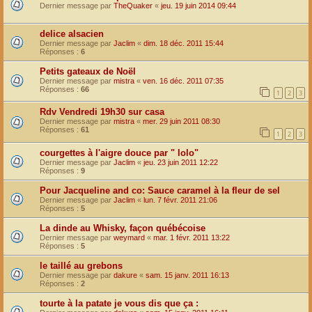
Dernier message par
TheQuaker
«
jeu. 19 juin 2014 09:44
delice alsacien
Dernier message par
Jaclim
«
dim. 18 déc. 2011 15:44
Réponses :
6
Petits gateaux de Noël
Dernier message par
mistra
«
ven. 16 déc. 2011 07:35
Réponses :
66
1
2
3
Rdv Vendredi 19h30 sur casa
Dernier message par
mistra
«
mer. 29 juin 2011 08:30
Réponses :
61
1
2
3
courgettes à l'aigre douce par " lolo"
Dernier message par
Jaclim
«
jeu. 23 juin 2011 12:22
Réponses :
9
Pour Jacqueline and co: Sauce caramel à la fleur de sel
Dernier message par
Jaclim
«
lun. 7 févr. 2011 21:06
Réponses :
5
La dinde au Whisky, façon québécoise
Dernier message par
weymard
«
mar. 1 févr. 2011 13:22
Réponses :
5
le taillé au grebons
Dernier message par
dakure
«
sam. 15 janv. 2011 16:13
Réponses :
2
tourte à la patate je vous dis que ça :