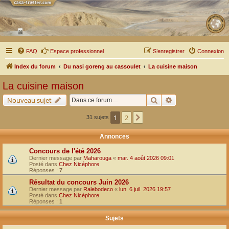
FAQ
Espace professionnel
S’enregistrer
Connexion
Index du forum
Du nasi goreng au cassoulet
La cuisine maison
La cuisine maison
Rechercher
Recherche avancé
Nouveau sujet
1
2
Suivante
31 sujets
Annonces
Concours de l'été 2026
Dernier message par
Maharouga
«
mar. 4 août 2026 09:01
Posté dans
Chez Nicéphore
Réponses :
7
Résultat du concours Juin 2026
Dernier message par
Ralebodeco
«
lun. 6 juil. 2026 19:57
Posté dans
Chez Nicéphore
Réponses :
1
Sujets