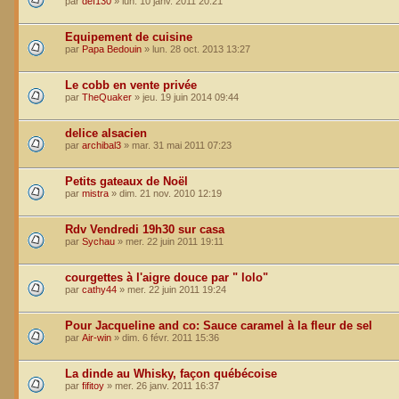
par
def130
»
lun. 10 janv. 2011 20:21
Equipement de cuisine
par
Papa Bedouin
»
lun. 28 oct. 2013 13:27
Le cobb en vente privée
par
TheQuaker
»
jeu. 19 juin 2014 09:44
delice alsacien
par
archibal3
»
mar. 31 mai 2011 07:23
Petits gateaux de Noël
par
mistra
»
dim. 21 nov. 2010 12:19
Rdv Vendredi 19h30 sur casa
par
Sychau
»
mer. 22 juin 2011 19:11
courgettes à l'aigre douce par " lolo"
par
cathy44
»
mer. 22 juin 2011 19:24
Pour Jacqueline and co: Sauce caramel à la fleur de sel
par
Air-win
»
dim. 6 févr. 2011 15:36
La dinde au Whisky, façon québécoise
par
fifitoy
»
mer. 26 janv. 2011 16:37