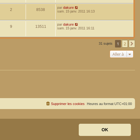
par
dakure
2
8538
sam. 15 janv. 2011 16:13
par
dakure
9
13511
sam. 15 janv. 2011 16:11
1
2
Su
31 sujets
Aller à
Supprimer les cookies
Heures au format
UTC+01:00
OK