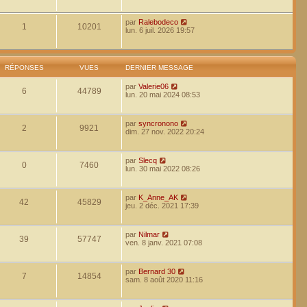
par
Ralebodeco
1
10201
lun. 6 juil. 2026 19:57
RÉPONSES
VUES
DERNIER MESSAGE
par
Valerie06
6
44789
lun. 20 mai 2024 08:53
par
syncronono
2
9921
dim. 27 nov. 2022 20:24
par
Slecq
0
7460
lun. 30 mai 2022 08:26
par
K_Anne_AK
42
45829
jeu. 2 déc. 2021 17:39
par
Nilmar
39
57747
ven. 8 janv. 2021 07:08
par
Bernard 30
7
14854
sam. 8 août 2020 11:16