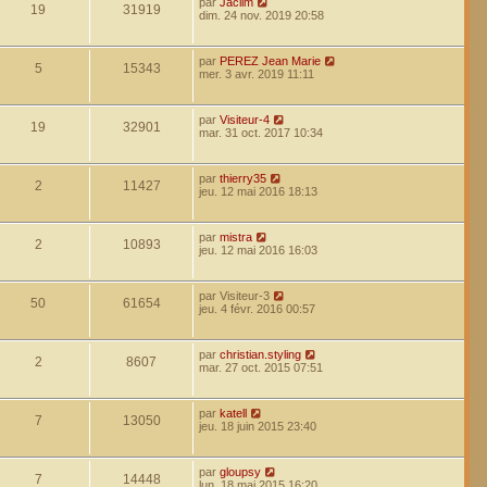
par
Jaclim
19
31919
dim. 24 nov. 2019 20:58
par
PEREZ Jean Marie
5
15343
mer. 3 avr. 2019 11:11
par
Visiteur-4
19
32901
mar. 31 oct. 2017 10:34
par
thierry35
2
11427
jeu. 12 mai 2016 18:13
par
mistra
2
10893
jeu. 12 mai 2016 16:03
par
Visiteur-3
50
61654
jeu. 4 févr. 2016 00:57
par
christian.styling
2
8607
mar. 27 oct. 2015 07:51
par
katell
7
13050
jeu. 18 juin 2015 23:40
par
gloupsy
7
14448
lun. 18 mai 2015 16:20