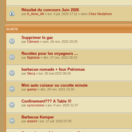
Résultat du concours Juin 2026
par
K_Anne_AK
»
lun. 6 juil. 2026 17:11
» dans
Chez Nicéphore
SUJETS
Supprimer le gaz
par
Clément
»
sam. 26 nov. 2022 20:25
Recettes pour les voyageurs ...
par
Bigbidule
»
dim. 27 nov. 2022 08:33
barbecue nomade + four Petromax
par
Slecq
»
lun. 30 mai 2022 08:26
Mini auto cuiseur ou cocotte minute
par
gaetan
»
dim. 28 nov. 2021 13:30
Confinement??? A Table !!!
par
syncronono
»
jeu. 9 avr. 2020 11:37
Barbecue Kemper
par
anduril
»
lun. 27 juil. 2020 07:05