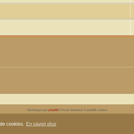
Développé par
phpBB
® Forum Software © phpBB Limited
Traduit par
phpBB-fr.com
Confidentialité
|
Conditions
 de cookies.
En savoir plus