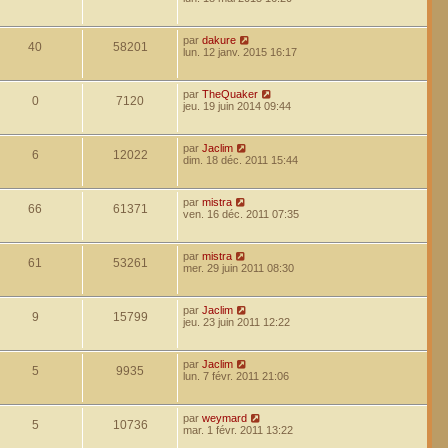
par
dakure
40
58201
lun. 12 janv. 2015 16:17
par
TheQuaker
0
7120
jeu. 19 juin 2014 09:44
par
Jaclim
6
12022
dim. 18 déc. 2011 15:44
par
mistra
66
61371
ven. 16 déc. 2011 07:35
par
mistra
61
53261
mer. 29 juin 2011 08:30
par
Jaclim
9
15799
jeu. 23 juin 2011 12:22
par
Jaclim
5
9935
lun. 7 févr. 2011 21:06
par
weymard
5
10736
mar. 1 févr. 2011 13:22