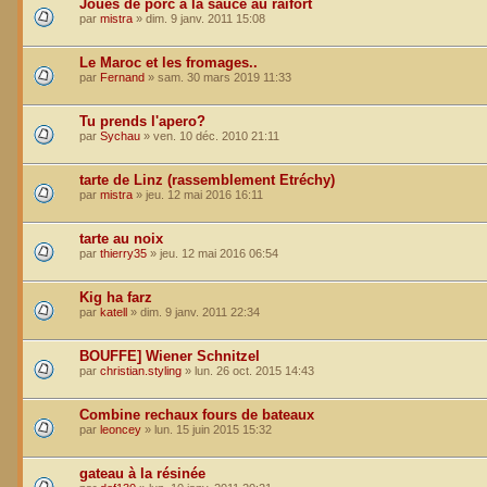
Joues de porc à la sauce au raifort
par
mistra
»
dim. 9 janv. 2011 15:08
Le Maroc et les fromages..
par
Fernand
»
sam. 30 mars 2019 11:33
Tu prends l'apero?
par
Sychau
»
ven. 10 déc. 2010 21:11
tarte de Linz (rassemblement Etréchy)
par
mistra
»
jeu. 12 mai 2016 16:11
tarte au noix
par
thierry35
»
jeu. 12 mai 2016 06:54
Kig ha farz
par
katell
»
dim. 9 janv. 2011 22:34
BOUFFE] Wiener Schnitzel
par
christian.styling
»
lun. 26 oct. 2015 14:43
Combine rechaux fours de bateaux
par
leoncey
»
lun. 15 juin 2015 15:32
gateau à la résinée