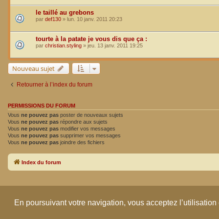
le taillé au grebons
par
def130
»
lun. 10 janv. 2011 20:23
tourte à la patate je vous dis que ça :
par
christian.styling
»
jeu. 13 janv. 2011 19:25
Nouveau sujet
Retourner à l’index du forum
PERMISSIONS DU FORUM
Vous
ne pouvez pas
poster de nouveaux sujets
Vous
ne pouvez pas
répondre aux sujets
Vous
ne pouvez pas
modifier vos messages
Vous
ne pouvez pas
supprimer vos messages
Vous
ne pouvez pas
joindre des fichiers
Index du forum
En poursuivant votre navigation, vous acceptez l’utilisation