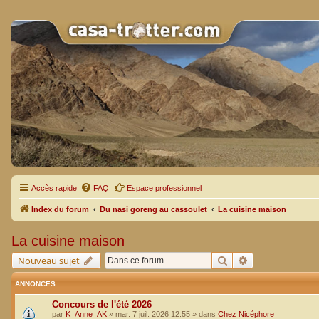
Accès rapide
FAQ
Espace professionnel
Index du forum
Du nasi goreng au cassoulet
La cuisine maison
La cuisine maison
Rechercher
Recherche avan
Nouveau sujet
ANNONCES
Concours de l'été 2026
par
K_Anne_AK
»
mar. 7 juil. 2026 12:55
» dans
Chez Nicéphore