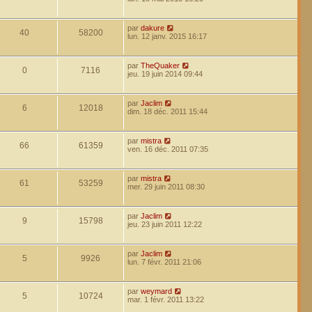
par
dakure
40
58200
lun. 12 janv. 2015 16:17
par
TheQuaker
0
7116
jeu. 19 juin 2014 09:44
par
Jaclim
6
12018
dim. 18 déc. 2011 15:44
par
mistra
66
61359
ven. 16 déc. 2011 07:35
par
mistra
61
53259
mer. 29 juin 2011 08:30
par
Jaclim
9
15798
jeu. 23 juin 2011 12:22
par
Jaclim
5
9926
lun. 7 févr. 2011 21:06
par
weymard
5
10724
mar. 1 févr. 2011 13:22