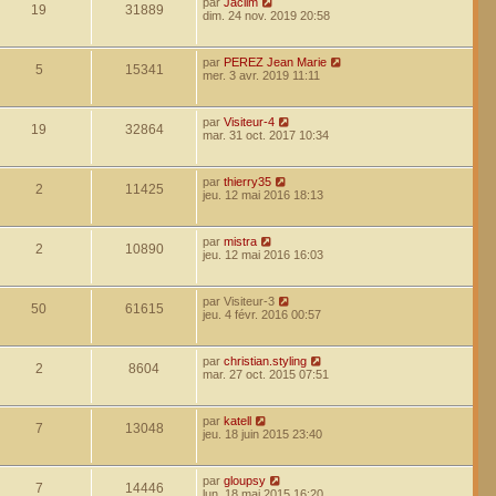
par
Jaclim
19
31889
dim. 24 nov. 2019 20:58
par
PEREZ Jean Marie
5
15341
mer. 3 avr. 2019 11:11
par
Visiteur-4
19
32864
mar. 31 oct. 2017 10:34
par
thierry35
2
11425
jeu. 12 mai 2016 18:13
par
mistra
2
10890
jeu. 12 mai 2016 16:03
par
Visiteur-3
50
61615
jeu. 4 févr. 2016 00:57
par
christian.styling
2
8604
mar. 27 oct. 2015 07:51
par
katell
7
13048
jeu. 18 juin 2015 23:40
par
gloupsy
7
14446
lun. 18 mai 2015 16:20