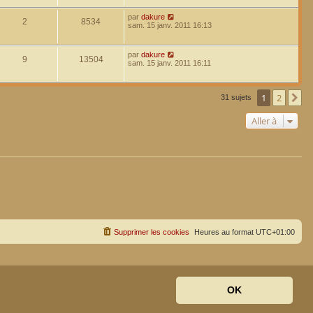
par
dakure
2
8534
sam. 15 janv. 2011 16:13
par
dakure
9
13504
sam. 15 janv. 2011 16:11
1
2
Su
31 sujets
Aller à
Supprimer les cookies
Heures au format
UTC+01:00
OK