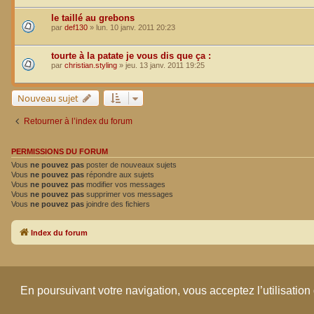
le taillé au grebons
par
def130
»
lun. 10 janv. 2011 20:23
tourte à la patate je vous dis que ça :
par
christian.styling
»
jeu. 13 janv. 2011 19:25
Nouveau sujet
Retourner à l’index du forum
PERMISSIONS DU FORUM
Vous
ne pouvez pas
poster de nouveaux sujets
Vous
ne pouvez pas
répondre aux sujets
Vous
ne pouvez pas
modifier vos messages
Vous
ne pouvez pas
supprimer vos messages
Vous
ne pouvez pas
joindre des fichiers
Index du forum
En poursuivant votre navigation, vous acceptez l’utilisation