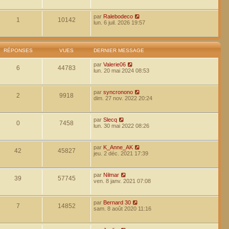
par
Ralebodeco
1
10142
lun. 6 juil. 2026 19:57
RÉPONSES
VUES
DERNIER MESSAGE
par
Valerie06
6
44783
lun. 20 mai 2024 08:53
par
syncronono
2
9918
dim. 27 nov. 2022 20:24
par
Slecq
0
7458
lun. 30 mai 2022 08:26
par
K_Anne_AK
42
45827
jeu. 2 déc. 2021 17:39
par
Nilmar
39
57745
ven. 8 janv. 2021 07:08
par
Bernard 30
7
14852
sam. 8 août 2020 11:16