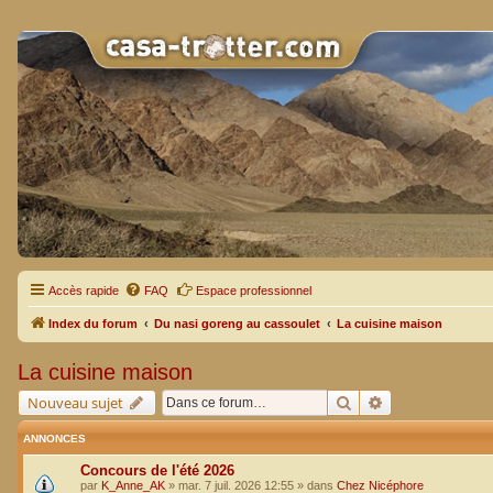
Accès rapide
FAQ
Espace professionnel
Index du forum
Du nasi goreng au cassoulet
La cuisine maison
La cuisine maison
Rechercher
Recherche avan
Nouveau sujet
ANNONCES
Concours de l'été 2026
par
K_Anne_AK
»
mar. 7 juil. 2026 12:55
» dans
Chez Nicéphore