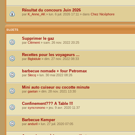
Résultat du concours Juin 2026
par
K_Anne_AK
»
lun. 6 juil. 2026 17:11
» dans
Chez Nicéphore
SUJETS
Supprimer le gaz
par
Clément
»
sam. 26 nov. 2022 20:25
Recettes pour les voyageurs ...
par
Bigbidule
»
dim. 27 nov. 2022 08:33
barbecue nomade + four Petromax
par
Slecq
»
lun. 30 mai 2022 08:26
Mini auto cuiseur ou cocotte minute
par
gaetan
»
dim. 28 nov. 2021 13:30
Confinement??? A Table !!!
par
syncronono
»
jeu. 9 avr. 2020 11:37
Barbecue Kemper
par
anduril
»
lun. 27 juil. 2020 07:05