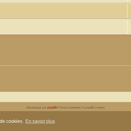
Développé par
phpBB
® Forum Software © phpBB Limited
Traduit par
phpBB-fr.com
Confidentialité
|
Conditions
 de cookies.
En savoir plus