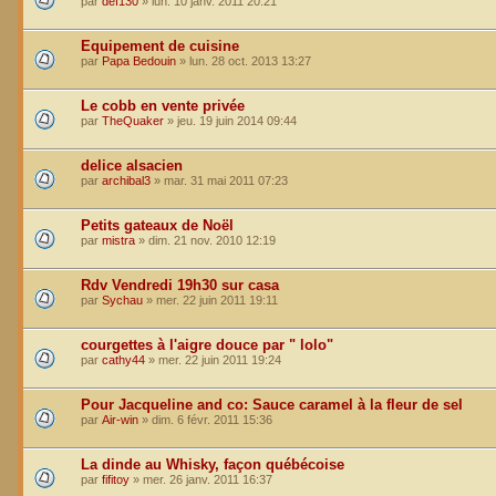
par
def130
»
lun. 10 janv. 2011 20:21
Equipement de cuisine
par
Papa Bedouin
»
lun. 28 oct. 2013 13:27
Le cobb en vente privée
par
TheQuaker
»
jeu. 19 juin 2014 09:44
delice alsacien
par
archibal3
»
mar. 31 mai 2011 07:23
Petits gateaux de Noël
par
mistra
»
dim. 21 nov. 2010 12:19
Rdv Vendredi 19h30 sur casa
par
Sychau
»
mer. 22 juin 2011 19:11
courgettes à l'aigre douce par " lolo"
par
cathy44
»
mer. 22 juin 2011 19:24
Pour Jacqueline and co: Sauce caramel à la fleur de sel
par
Air-win
»
dim. 6 févr. 2011 15:36
La dinde au Whisky, façon québécoise
par
fifitoy
»
mer. 26 janv. 2011 16:37