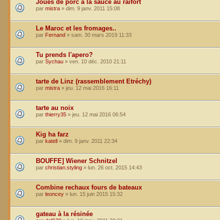
Joues de porc à la sauce au raifort
par
mistra
»
dim. 9 janv. 2011 15:08
Le Maroc et les fromages..
par
Fernand
»
sam. 30 mars 2019 11:33
Tu prends l'apero?
par
Sychau
»
ven. 10 déc. 2010 21:11
tarte de Linz (rassemblement Etréchy)
par
mistra
»
jeu. 12 mai 2016 16:11
tarte au noix
par
thierry35
»
jeu. 12 mai 2016 06:54
Kig ha farz
par
katell
»
dim. 9 janv. 2011 22:34
BOUFFE] Wiener Schnitzel
par
christian.styling
»
lun. 26 oct. 2015 14:43
Combine rechaux fours de bateaux
par
leoncey
»
lun. 15 juin 2015 15:32
gateau à la résinée