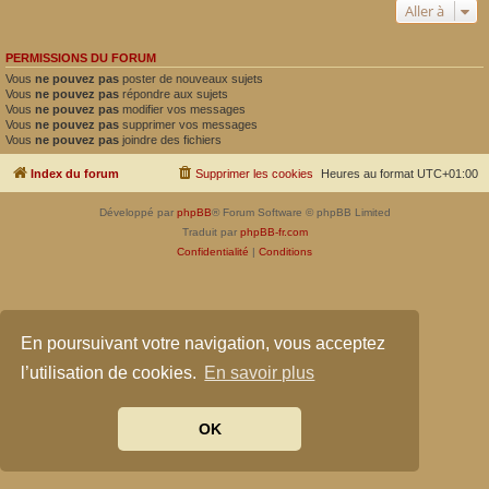
Aller à
PERMISSIONS DU FORUM
Vous
ne pouvez pas
poster de nouveaux sujets
Vous
ne pouvez pas
répondre aux sujets
Vous
ne pouvez pas
modifier vos messages
Vous
ne pouvez pas
supprimer vos messages
Vous
ne pouvez pas
joindre des fichiers
Index du forum
Supprimer les cookies
Heures au format
UTC+01:00
Développé par
phpBB
® Forum Software © phpBB Limited
Traduit par
phpBB-fr.com
Confidentialité
|
Conditions
En poursuivant votre navigation, vous acceptez
l’utilisation de cookies.
En savoir plus
OK