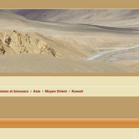
pistes et bivouacs
Asie
Moyen Orient
Koweit
cée