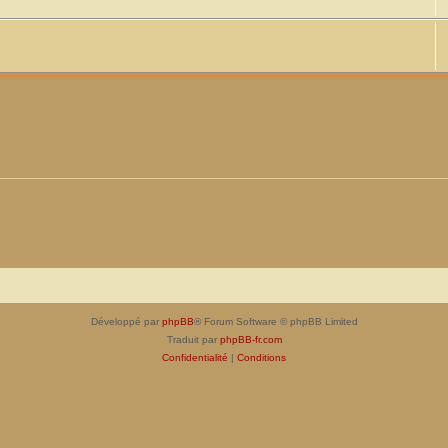
Développé par
phpBB
® Forum Software © phpBB Limited
Traduit par
phpBB-fr.com
Confidentialité
|
Conditions