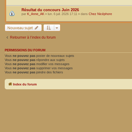
Résultat du concours Juin 2026
par
K_Anne_AK
»
lun. 6 juil. 2026 17:11
» dans
Chez Nicéphore
Nouveau sujet
Retourner à l’index du forum
PERMISSIONS DU FORUM
Vous
ne pouvez pas
poster de nouveaux sujets
Vous
ne pouvez pas
répondre aux sujets
Vous
ne pouvez pas
modifier vos messages
Vous
ne pouvez pas
supprimer vos messages
Vous
ne pouvez pas
joindre des fichiers
Index du forum