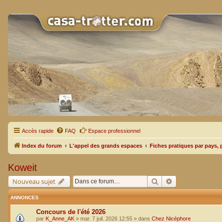
Accès rapide
FAQ
Espace professionnel
Index du forum
L'appel des grands espaces
Fiches pratiques par pays, 
Koweit
Rechercher
Recherche avan
Nouveau sujet
ANNONCES
Concours de l'été 2026
par
K_Anne_AK
»
mar. 7 juil. 2026 12:55
» dans
Chez Nicéphore