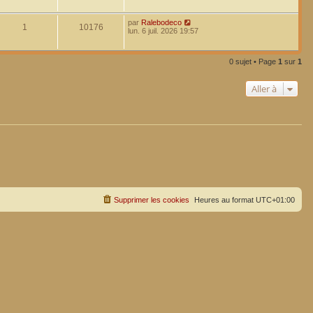
par
Ralebodeco
1
10176
lun. 6 juil. 2026 19:57
0 sujet • Page
1
sur
1
Aller à
Supprimer les cookies
Heures au format
UTC+01:00