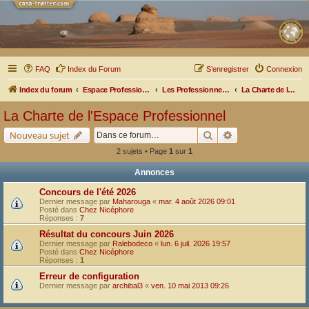
FAQ
Index du Forum
S’enregistrer
Connexion
Index du forum
Espace Professionnel
Les Professionnels nous parlent
La Charte de l'Espace Professionnel
La Charte de l'Espace Professionnel
Rechercher
Recherche avancé
Nouveau sujet
2 sujets • Page
1
sur
1
Annonces
Concours de l'été 2026
Dernier message par
Maharouga
«
mar. 4 août 2026 09:01
Posté dans
Chez Nicéphore
Réponses :
7
Résultat du concours Juin 2026
Dernier message par
Ralebodeco
«
lun. 6 juil. 2026 19:57
Posté dans
Chez Nicéphore
Réponses :
1
Erreur de configuration
Dernier message par
archibal3
«
ven. 10 mai 2013 09:26