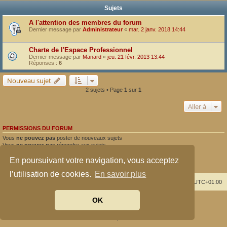
Sujets
A l'attention des membres du forum
Dernier message par
Administrateur
«
mar. 2 janv. 2018 14:44
Charte de l'Espace Professionnel
Dernier message par
Manard
«
jeu. 21 févr. 2013 13:44
Réponses :
6
Nouveau sujet
2 sujets • Page
1
sur
1
Aller à
PERMISSIONS DU FORUM
Vous
ne pouvez pas
poster de nouveaux sujets
Vous
ne pouvez pas
répondre aux sujets
Vous
ne pouvez pas
modifier vos messages
En poursuivant votre navigation, vous acceptez
Vous
ne pouvez pas
supprimer vos messages
Vous
ne pouvez pas
joindre des fichiers
l’utilisation de cookies.
En savoir plus
Index du forum
Supprimer les cookies
Heures au format
UTC+01:00
OK
Développé par
phpBB
® Forum Software © phpBB Limited
Traduit par
phpBB-fr.com
Confidentialité
|
Conditions