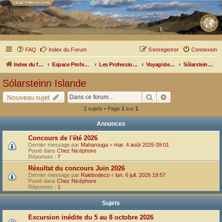
FAQ
Index du Forum
S’enregistrer
Connexion
Index du forum
Espace Professionnel
Les Professionnels nous parlent
Voyagistes - Assureurs
Sólarsteinn Islande
Sólarsteinn Islande
Rechercher
Recherche avancé
Nouveau sujet
2 sujets • Page
1
sur
1
Annonces
Concours de l'été 2026
Dernier message par
Maharouga
«
mar. 4 août 2026 09:01
Posté dans
Chez Nicéphore
Réponses :
7
Résultat du concours Juin 2026
Dernier message par
Ralebodeco
«
lun. 6 juil. 2026 19:57
Posté dans
Chez Nicéphore
Réponses :
1
Sujets
Excursion inédite du 5 au 8 octobre 2026