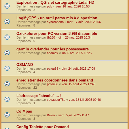
Exploration : QGis et cartographie Lidar HD
Dernier message par
pvb
«
ven. 16 janv. 2026 18:58
Réponses :
2
LogMyGPS - un outil perso mis à disposition
Dernier message par
syncronono
«
mer. 17 déc. 2025 20:56
Réponses :
8
Oziexplorer pour PC version 3.96f disponible
Dernier message par
jlb260
«
dim. 23 nov. 2025 20:34
Réponses :
6
garmin overlander pour les possesseurs
Dernier message par
anamax
«
lun. 6 oct. 2025 13:25
OSMAND
Dernier message par
patou88
«
dim. 24 août 2025 17:09
Réponses :
4
enregistrer des coordonnées dans osmand
Dernier message par
patou88
«
ven. 15 août 2025 17:48
Réponses :
22
L'adressage "absolu" ... !
Dernier message par
voyageur78s
«
ven. 18 juil. 2025 09:46
Réponses :
1
Co Mpas
Dernier message par
Baloo
«
sam. 5 juil. 2025 11:47
Réponses :
3
Config Tablette pour Osmand