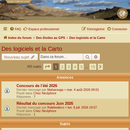
FAQ
Espace professionnel
S’enregistrer
Connexion
Index du forum
Des étoiles au GPS
Des logiciels et la Carto
Des logiciels et la Carto
Rechercher
Recherche avancé
Nouveau sujet
Page
1
sur
15
1
2
3
4
5
15
Suivante
365 sujets
…
Annonces
Concours de l'été 2026
Dernier message par
Maharouga
«
mar. 4 août 2026 09:01
Posté dans
Chez Nicéphore
Réponses :
7
Résultat du concours Juin 2026
Dernier message par
Ralebodeco
«
lun. 6 juil. 2026 19:57
Posté dans
Chez Nicéphore
Réponses :
1
Sujets