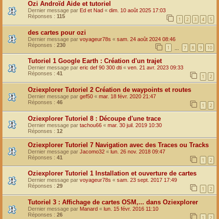
Ozi Androïd Aide et tutoriel
Dernier message par
Ed et Nad
«
dim. 10 août 2025 17:03
Réponses :
115
1
2
3
4
5
des cartes pour ozi
Dernier message par
voyageur78s
«
sam. 24 août 2024 08:46
Réponses :
230
1
7
8
9
10
…
Tutoriel 1 Google Earth : Création d'un trajet
Dernier message par
eric def 90 300 dti
«
ven. 21 avr. 2023 09:33
Réponses :
41
1
2
Oziexplorer Tutoriel 2 Création de waypoints et routes
Dernier message par
gef50
«
mar. 18 févr. 2020 21:47
Réponses :
46
1
2
Oziexplorer Tutoriel 8 : Découpe d'une trace
Dernier message par
tachou66
«
mar. 30 juil. 2019 10:30
Réponses :
12
Oziexplorer Tutoriel 7 Navigation avec des Traces ou Tracks
Dernier message par
Jacomo32
«
lun. 26 nov. 2018 09:47
Réponses :
41
1
2
Oziexplorer Tutoriel 1 Installation et ouverture de cartes
Dernier message par
voyageur78s
«
sam. 23 sept. 2017 17:49
Réponses :
29
1
2
Tutoriel 3 : Affichage de cartes OSM,... dans Oziexplorer
Dernier message par
Manard
«
lun. 15 févr. 2016 11:10
Réponses :
26
1
2