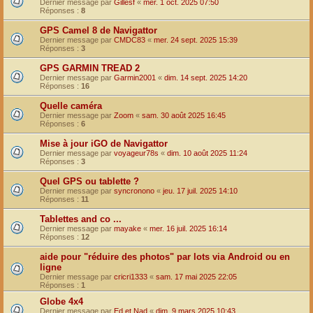
Dernier message par
Gillesf
«
mer. 1 oct. 2025 07:50
Réponses :
8
GPS Camel 8 de Navigattor
Dernier message par
CMDC83
«
mer. 24 sept. 2025 15:39
Réponses :
3
GPS GARMIN TREAD 2
Dernier message par
Garmin2001
«
dim. 14 sept. 2025 14:20
Réponses :
16
Quelle caméra
Dernier message par
Zoom
«
sam. 30 août 2025 16:45
Réponses :
6
Mise à jour iGO de Navigattor
Dernier message par
voyageur78s
«
dim. 10 août 2025 11:24
Réponses :
3
Quel GPS ou tablette ?
Dernier message par
syncronono
«
jeu. 17 juil. 2025 14:10
Réponses :
11
Tablettes and co ...
Dernier message par
mayake
«
mer. 16 juil. 2025 16:14
Réponses :
12
aide pour "réduire des photos" par lots via Android ou en
ligne
Dernier message par
cricri1333
«
sam. 17 mai 2025 22:05
Réponses :
1
Globe 4x4
Dernier message par
Ed et Nad
«
dim. 9 mars 2025 10:43