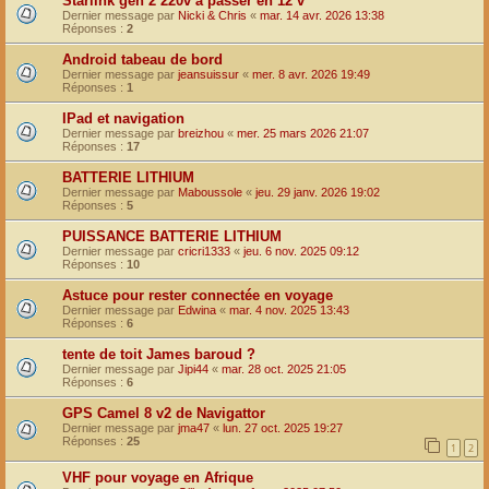
Starlink gen 2 220v à passer en 12 v
Dernier message par
Nicki & Chris
«
mar. 14 avr. 2026 13:38
Réponses :
2
Android tabeau de bord
Dernier message par
jeansuissur
«
mer. 8 avr. 2026 19:49
Réponses :
1
IPad et navigation
Dernier message par
breizhou
«
mer. 25 mars 2026 21:07
Réponses :
17
BATTERIE LITHIUM
Dernier message par
Maboussole
«
jeu. 29 janv. 2026 19:02
Réponses :
5
PUISSANCE BATTERIE LITHIUM
Dernier message par
cricri1333
«
jeu. 6 nov. 2025 09:12
Réponses :
10
Astuce pour rester connectée en voyage
Dernier message par
Edwina
«
mar. 4 nov. 2025 13:43
Réponses :
6
tente de toit James baroud ?
Dernier message par
Jipi44
«
mar. 28 oct. 2025 21:05
Réponses :
6
GPS Camel 8 v2 de Navigattor
Dernier message par
jma47
«
lun. 27 oct. 2025 19:27
Réponses :
25
1
2
VHF pour voyage en Afrique