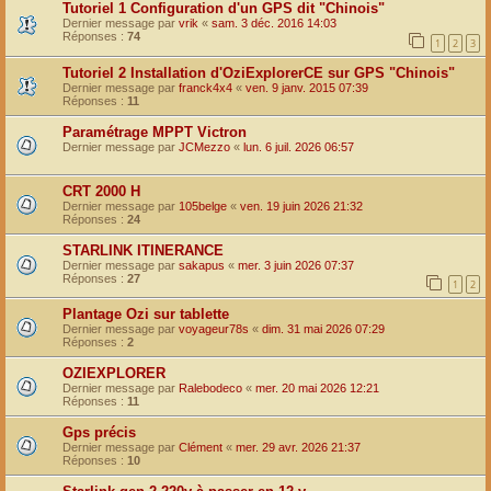
Tutoriel 1 Configuration d'un GPS dit "Chinois"
Dernier message par
vrik
«
sam. 3 déc. 2016 14:03
Réponses :
74
1
2
3
Tutoriel 2 Installation d'OziExplorerCE sur GPS "Chinois"
Dernier message par
franck4x4
«
ven. 9 janv. 2015 07:39
Réponses :
11
Paramétrage MPPT Victron
Dernier message par
JCMezzo
«
lun. 6 juil. 2026 06:57
CRT 2000 H
Dernier message par
105belge
«
ven. 19 juin 2026 21:32
Réponses :
24
STARLINK ITINERANCE
Dernier message par
sakapus
«
mer. 3 juin 2026 07:37
Réponses :
27
1
2
Plantage Ozi sur tablette
Dernier message par
voyageur78s
«
dim. 31 mai 2026 07:29
Réponses :
2
OZIEXPLORER
Dernier message par
Ralebodeco
«
mer. 20 mai 2026 12:21
Réponses :
11
Gps précis
Dernier message par
Clément
«
mer. 29 avr. 2026 21:37
Réponses :
10