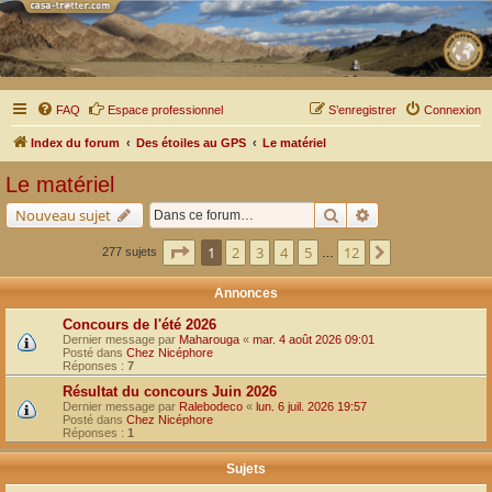
FAQ
Espace professionnel
S’enregistrer
Connexion
Index du forum
Des étoiles au GPS
Le matériel
Le matériel
Rechercher
Recherche avancé
Nouveau sujet
Page
1
sur
12
1
2
3
4
5
12
Suivante
277 sujets
…
Annonces
Concours de l'été 2026
Dernier message par
Maharouga
«
mar. 4 août 2026 09:01
Posté dans
Chez Nicéphore
Réponses :
7
Résultat du concours Juin 2026
Dernier message par
Ralebodeco
«
lun. 6 juil. 2026 19:57
Posté dans
Chez Nicéphore
Réponses :
1
Sujets