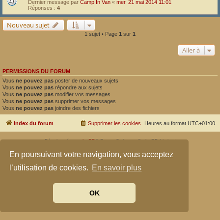
Dernier message par
Camp In Van
«
mer. 21 mai 2014 11:01
Réponses :
4
Nouveau sujet
1 sujet • Page
1
sur
1
Aller à
PERMISSIONS DU FORUM
Vous
ne pouvez pas
poster de nouveaux sujets
Vous
ne pouvez pas
répondre aux sujets
Vous
ne pouvez pas
modifier vos messages
Vous
ne pouvez pas
supprimer vos messages
Vous
ne pouvez pas
joindre des fichiers
Index du forum
Supprimer les cookies
Heures au format
UTC+01:00
Développé par
phpBB
® Forum Software © phpBB Limited
Traduit par
phpBB-fr.com
En poursuivant votre navigation, vous acceptez
Confidentialité
|
Conditions
l’utilisation de cookies.
En savoir plus
OK