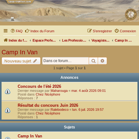
FAQ
Index du Forum
S’enregistrer
Connexion
Index du forum
Espace Professionnel
Les Professionnels nous parlent
Voyagistes - Assureurs
Camp In Van
Camp In Van
Rechercher
Recherche avancé
Nouveau sujet
1 sujet • Page
1
sur
1
Annonces
Concours de l'été 2026
Dernier message par
Maharouga
«
mar. 4 août 2026 09:01
Posté dans
Chez Nicéphore
Réponses :
7
Résultat du concours Juin 2026
Dernier message par
Ralebodeco
«
lun. 6 juil. 2026 19:57
Posté dans
Chez Nicéphore
Réponses :
1
Sujets
Camp In Van