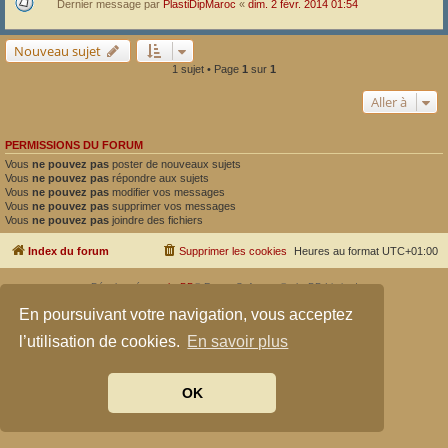
Dernier message par
PlastiDipMaroc
«
dim. 2 févr. 2014 01:54
Nouveau sujet
1 sujet • Page
1
sur
1
Aller à
PERMISSIONS DU FORUM
Vous
ne pouvez pas
poster de nouveaux sujets
Vous
ne pouvez pas
répondre aux sujets
Vous
ne pouvez pas
modifier vos messages
Vous
ne pouvez pas
supprimer vos messages
Vous
ne pouvez pas
joindre des fichiers
Index du forum
Supprimer les cookies
Heures au format
UTC+01:00
Développé par
phpBB
® Forum Software © phpBB Limited
Traduit par
phpBB-fr.com
En poursuivant votre navigation, vous acceptez
Confidentialité
|
Conditions
l’utilisation de cookies.
En savoir plus
OK