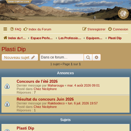
FAQ
Index du Forum
S’enregistrer
Connexion
Index du forum
Espace Professionnel
Les Professionnels nous parlent
Equipements et Matériels
Plasti Dip
Plasti Dip
Rechercher
Recherche avancé
Nouveau sujet
1 sujet • Page
1
sur
1
Annonces
Concours de l'été 2026
Dernier message par
Maharouga
«
mar. 4 août 2026 09:01
Posté dans
Chez Nicéphore
Réponses :
7
Résultat du concours Juin 2026
Dernier message par
Ralebodeco
«
lun. 6 juil. 2026 19:57
Posté dans
Chez Nicéphore
Réponses :
1
Sujets
Plasti Dip