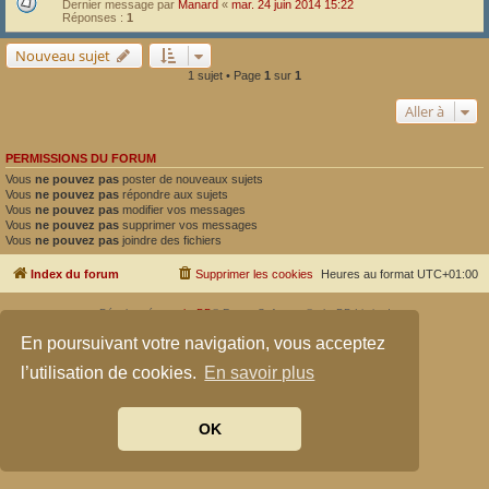
Dernier message par
Manard
«
mar. 24 juin 2014 15:22
Réponses :
1
Nouveau sujet
1 sujet • Page
1
sur
1
Aller à
PERMISSIONS DU FORUM
Vous
ne pouvez pas
poster de nouveaux sujets
Vous
ne pouvez pas
répondre aux sujets
Vous
ne pouvez pas
modifier vos messages
Vous
ne pouvez pas
supprimer vos messages
Vous
ne pouvez pas
joindre des fichiers
Index du forum
Supprimer les cookies
Heures au format
UTC+01:00
Développé par
phpBB
® Forum Software © phpBB Limited
Traduit par
phpBB-fr.com
En poursuivant votre navigation, vous acceptez
Confidentialité
|
Conditions
l’utilisation de cookies.
En savoir plus
OK