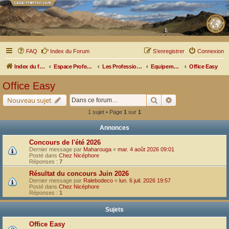
FAQ
Index du Forum
S’enregistrer
Connexion
Index du forum
Espace Professionnel
Les Professionnels nous parlent
Equipements et Matériels
Office Easy
Office Easy
Rechercher
Recherche avancé
Nouveau sujet
1 sujet • Page
1
sur
1
Annonces
Concours de l'été 2026
Dernier message par
Maharouga
«
mar. 4 août 2026 09:01
Posté dans
Chez Nicéphore
Réponses :
7
Résultat du concours Juin 2026
Dernier message par
Ralebodeco
«
lun. 6 juil. 2026 19:57
Posté dans
Chez Nicéphore
Réponses :
1
Sujets
Office Easy