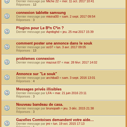
Dernier message par
Miche 22
«
mer. 11 oct. 2017 10:41
Réponses :
12
connexion tablette samsung
Dernier message par
mistral30
«
sam. 2 sept. 2017 09:54
Réponses :
3
Plugins pour Le B*n C*in ?
Dernier message par
Aqntbghd
«
jeu. 25 mai 2017 15:39
comment poster une annonce dans le souk
Dernier message par
oc07
«
lun. 3 avr. 2017 09:05
Réponses :
13
problemes connexion
Dernier message par
mazout 07
«
mar. 28 févr. 2017 14:02
Annonce sur "Le souk"
Dernier message par
archibal3
«
sam. 3 sept. 2016 13:01
Réponses :
4
Messages privés illisibles
Dernier message par
LFA
«
mar. 21 juin 2016 23:11
Réponses :
3
Nouveau bandeau de casa.
Dernier message par
brunopath
«
jeu. 3 déc. 2015 21:38
Réponses :
3
Gazelles Comtoises demandent votre aide…
Dernier message par
jmi
«
lun. 19 oct. 2015 17:13
Réponses :
1