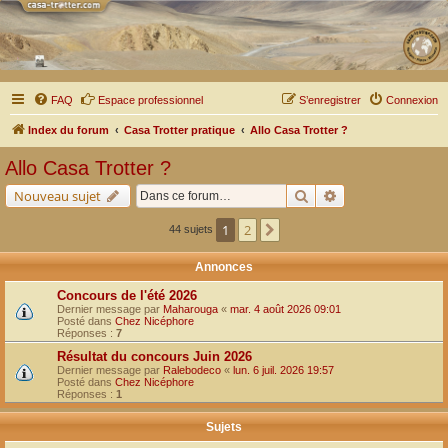
FAQ
Espace professionnel
S’enregistrer
Connexion
Index du forum
Casa Trotter pratique
Allo Casa Trotter ?
Allo Casa Trotter ?
Rechercher
Recherche avancé
Nouveau sujet
1
2
Suivante
44 sujets
Annonces
Concours de l'été 2026
Dernier message par
Maharouga
«
mar. 4 août 2026 09:01
Posté dans
Chez Nicéphore
Réponses :
7
Résultat du concours Juin 2026
Dernier message par
Ralebodeco
«
lun. 6 juil. 2026 19:57
Posté dans
Chez Nicéphore
Réponses :
1
Sujets