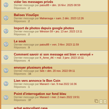
vider les messages privés
Dernier message par
patou88
«
dim. 16 févr. 2025 08:59
Réponses :
2
Balises VisuGpx
Dernier message par
Maharouga
«
sam. 2 déc. 2023 12:26
Réponses :
2
Import de photos depuis google photos
Dernier message par
Winston 59
«
jeu. 13 avr. 2023 13:11
Réponses :
2
Le souk
Dernier message par
patou88
«
ven. 3 févr. 2023 11:59
Réponses :
9
Comment savoir si son message est bien « envoyé »
Dernier message par
K_Anne_AK
«
mar. 3 janv. 2023 10:11
Réponses :
4
envoyer plusieurs photos
Dernier message par
Seb
«
dim. 20 nov. 2022 09:11
Réponses :
16
Lien vers annonce le Bon Coin
Dernier message par
Manard
«
lun. 9 mai 2022 16:36
Réponses :
1
Point d'interrogation sur fond bleu
Dernier message par
Manard
«
mer. 2 mars 2022 19:51
Réponses :
37
1
2
achat autocollant casa