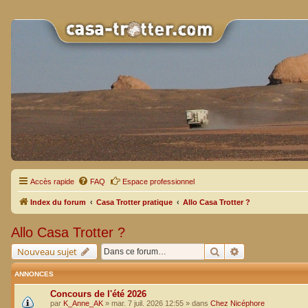
Accès rapide
FAQ
Espace professionnel
Index du forum
Casa Trotter pratique
Allo Casa Trotter ?
Allo Casa Trotter ?
Rechercher
Recherche avan
Nouveau sujet
ANNONCES
Concours de l'été 2026
par
K_Anne_AK
»
mar. 7 juil. 2026 12:55
» dans
Chez Nicéphore