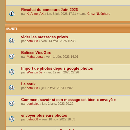
Résultat du concours Juin 2026
par
K_Anne_AK
»
lun. 6 juil. 2026 17:11
» dans
Chez Nicéphore
SUJETS
vider les messages privés
par
patou88
»
ven. 14 févr. 2025 16:38
Balises VisuGpx
par
Maharouga
»
ven. 1 déc. 2023 14:01
Import de photos depuis google photos
par
Winston 59
»
mer. 12 avr. 2023 22:26
Le souk
par
patou88
»
jeu. 2 févr. 2023 17:02
Comment savoir si son message est bien « envoyé »
par
penkalet
»
lun. 2 janv. 2023 20:22
envoyer plusieurs photos
par
patou88
»
ven. 18 nov. 2022 18:33