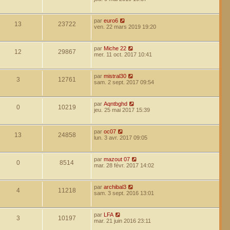
par
euro6
13
23722
ven. 22 mars 2019 19:20
par
Miche 22
12
29867
mer. 11 oct. 2017 10:41
par
mistral30
3
12761
sam. 2 sept. 2017 09:54
par
Aqntbghd
0
10219
jeu. 25 mai 2017 15:39
par
oc07
13
24858
lun. 3 avr. 2017 09:05
par
mazout 07
0
8514
mar. 28 févr. 2017 14:02
par
archibal3
4
11218
sam. 3 sept. 2016 13:01
par
LFA
3
10197
mar. 21 juin 2016 23:11