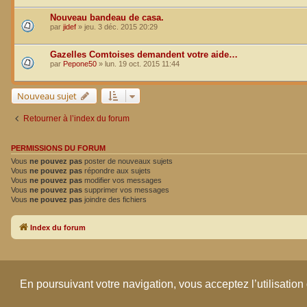
Nouveau bandeau de casa.
par
jidef
»
jeu. 3 déc. 2015 20:29
Gazelles Comtoises demandent votre aide…
par
Pepone50
»
lun. 19 oct. 2015 11:44
Nouveau sujet
Retourner à l’index du forum
PERMISSIONS DU FORUM
Vous
ne pouvez pas
poster de nouveaux sujets
Vous
ne pouvez pas
répondre aux sujets
Vous
ne pouvez pas
modifier vos messages
Vous
ne pouvez pas
supprimer vos messages
Vous
ne pouvez pas
joindre des fichiers
Index du forum
En poursuivant votre navigation, vous acceptez l’utilisation