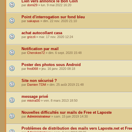
Lien vers annonce le Bon Coin
par
domi29
»
lun. 9 mai 2022 16:20
Point d'interrogation sur fond bleu
par
sakapus
»
dim. 22 nov. 2020 21:10
achat autocollant casa
par
grizzli
»
mar. 17 nov. 2020 12:24
Notification par mail
par
Cherokee72
»
dim. 6 sept. 2020 15:48
Poster des photos sous Android
par
fred068
»
jeu. 16 janv. 2020 08:18
Site non sécurisé ?
par
Damien TDM
»
dim. 25 août 2019 21:48
message privé
par
mistral30
»
ven. 8 mars 2013 18:50
Nouvelles difficultés sur mails de Free et Laposte
par
Administrateur
»
sam. 15 juin 2019 14:30
Problèmes de distribution des mails vers Laposte.net et Free