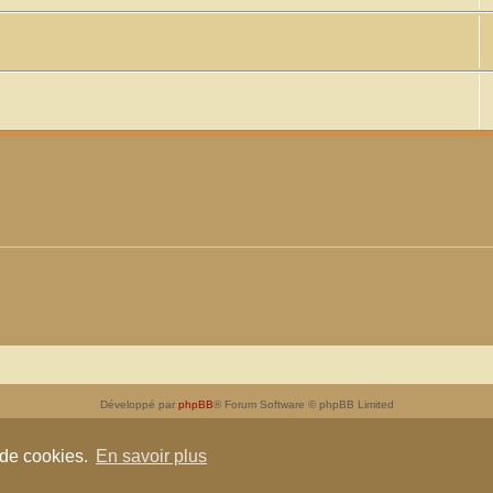
Développé par
phpBB
® Forum Software © phpBB Limited
Traduit par
phpBB-fr.com
Confidentialité
|
Conditions
 de cookies.
En savoir plus