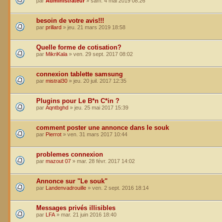
par
Administrateur
»
sam. 4 mai 2019 08:26
besoin de votre avis!!!
par
prillard
»
jeu. 21 mars 2019 18:58
Quelle forme de cotisation?
par
MikriKala
»
ven. 29 sept. 2017 08:02
connexion tablette samsung
par
mistral30
»
jeu. 20 juil. 2017 12:35
Plugins pour Le B*n C*in ?
par
Aqntbghd
»
jeu. 25 mai 2017 15:39
comment poster une annonce dans le souk
par
Pierrot
»
ven. 31 mars 2017 10:44
problemes connexion
par
mazout 07
»
mar. 28 févr. 2017 14:02
Annonce sur "Le souk"
par
Landenvadrouille
»
ven. 2 sept. 2016 18:14
Messages privés illisibles
par
LFA
»
mar. 21 juin 2016 18:40