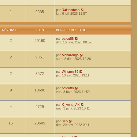
par
Ralebodeco
1
9885
lun. 6 juil. 2026 19:57
RÉPONSES
VUES
DERNIER MESSAGE
par
patou88
2
29160
dim. 16 févr. 2025 08:59
par
Maharouga
2
9851
sam. 2 déc. 2023 12:26
par
Winston 59
2
8572
jeu. 13 avr. 2023 13:11
par
patou88
9
13690
ven. 3 févr. 2023 11:59
par
K_Anne_AK
4
9729
mar. 3 janv. 2023 10:11
par
Seb
16
20609
dim. 20 nov. 2022 09:11