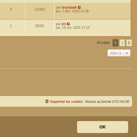
par
brunopath
3
10391
jeu. 3 déc. 2015 21:38
par
jmi
1
8535
lun. 19 oct. 2015 17:13
1
2
Su
44 sujets
Aller à
Supprimer les cookies
Heures au format
UTC+01:00
OK