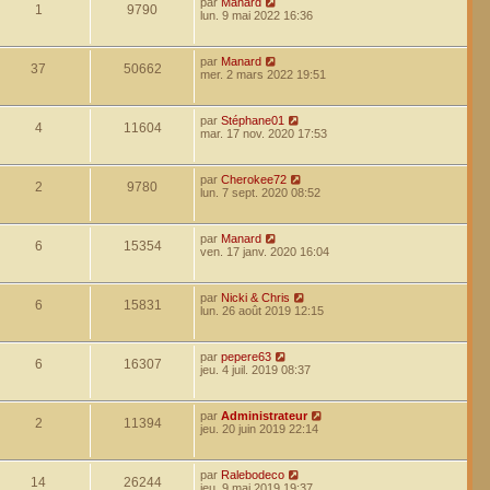
par
Manard
1
9790
lun. 9 mai 2022 16:36
par
Manard
37
50662
mer. 2 mars 2022 19:51
par
Stéphane01
4
11604
mar. 17 nov. 2020 17:53
par
Cherokee72
2
9780
lun. 7 sept. 2020 08:52
par
Manard
6
15354
ven. 17 janv. 2020 16:04
par
Nicki & Chris
6
15831
lun. 26 août 2019 12:15
par
pepere63
6
16307
jeu. 4 juil. 2019 08:37
par
Administrateur
2
11394
jeu. 20 juin 2019 22:14
par
Ralebodeco
14
26244
jeu. 9 mai 2019 19:37