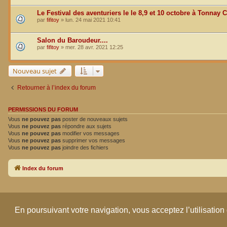
Le Festival des aventuriers le le 8,9 et 10 octobre à Tonnay C
par
fifitoy
»
lun. 24 mai 2021 10:41
Salon du Baroudeur....
par
fifitoy
»
mer. 28 avr. 2021 12:25
Nouveau sujet
Retourner à l’index du forum
PERMISSIONS DU FORUM
Vous
ne pouvez pas
poster de nouveaux sujets
Vous
ne pouvez pas
répondre aux sujets
Vous
ne pouvez pas
modifier vos messages
Vous
ne pouvez pas
supprimer vos messages
Vous
ne pouvez pas
joindre des fichiers
Index du forum
En poursuivant votre navigation, vous acceptez l’utilisation