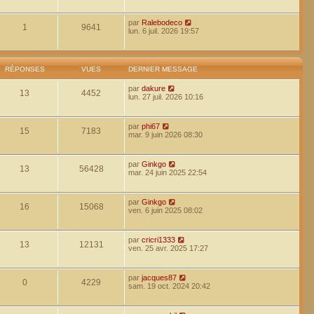
par
Ralebodeco
1
9641
lun. 6 juil. 2026 19:57
RÉPONSES
VUES
DERNIER MESSAGE
par
dakure
13
4452
lun. 27 juil. 2026 10:16
par
phi67
15
7183
mar. 9 juin 2026 08:30
par
Ginkgo
13
56428
mar. 24 juin 2025 22:54
par
Ginkgo
16
15068
ven. 6 juin 2025 08:02
par
cricri1333
13
12131
ven. 25 avr. 2025 17:27
par
jacques87
0
4229
sam. 19 oct. 2024 20:42