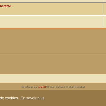
harente ..
Développé par
phpBB
® Forum Software © phpBB Limited
Traduit par
phpBB-fr.com
Confidentialité
|
Conditions
 de cookies.
En savoir plus