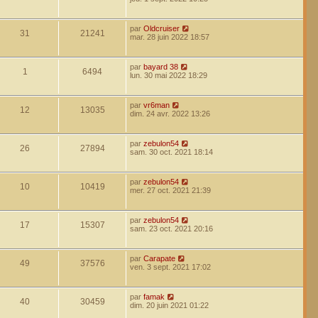
par
Oldcruiser
31
21241
mar. 28 juin 2022 18:57
par
bayard 38
1
6494
lun. 30 mai 2022 18:29
par
vr6man
12
13035
dim. 24 avr. 2022 13:26
par
zebulon54
26
27894
sam. 30 oct. 2021 18:14
par
zebulon54
10
10419
mer. 27 oct. 2021 21:39
par
zebulon54
17
15307
sam. 23 oct. 2021 20:16
par
Carapate
49
37576
ven. 3 sept. 2021 17:02
par
famak
40
30459
dim. 20 juin 2021 01:22