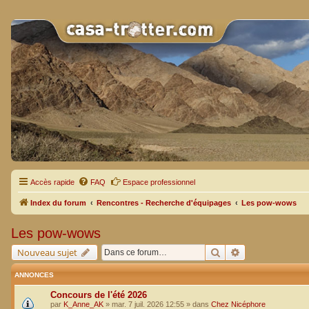
Accès rapide
FAQ
Espace professionnel
Index du forum
Rencontres - Recherche d'équipages
Les pow-wows
Les pow-wows
Rechercher
Recherche avan
Nouveau sujet
ANNONCES
Concours de l'été 2026
par
K_Anne_AK
»
mar. 7 juil. 2026 12:55
» dans
Chez Nicéphore