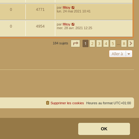
par
fifitoy
0
4771
lun. 24 mai 2021 10:41
par
fifitoy
0
4954
mer. 28 avr. 2021 12:25
Page
1
sur
8
1
2
3
4
5
8
Su
184 sujets
…
Aller à
Supprimer les cookies
Heures au format
UTC+01:00
OK