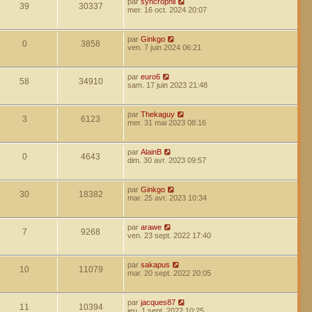
par
syncrophil
39
30337
mer. 16 oct. 2024 20:07
par
Ginkgo
0
3858
ven. 7 juin 2024 06:21
par
euro6
58
34910
sam. 17 juin 2023 21:48
par
Thekaguy
3
6123
mer. 31 mai 2023 08:16
par
AlainB
0
4643
dim. 30 avr. 2023 09:57
par
Ginkgo
30
18382
mar. 25 avr. 2023 10:34
par
arawe
7
9268
ven. 23 sept. 2022 17:40
par
sakapus
10
11079
mar. 20 sept. 2022 20:05
par
jacques87
11
10394
jeu. 1 sept. 2022 10:25