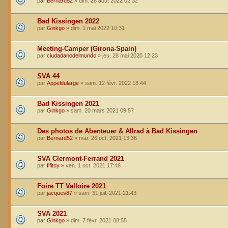
par
Bernard52
»
dim. 28 août 2022 02:32
Bad Kissingen 2022
par
Ginkgo
»
dim. 1 mai 2022 10:31
Meeting-Camper (Girona-Spain)
par
ciudadanodelmundo
»
jeu. 28 mai 2020 12:23
SVA 44
par
Appeldularge
»
sam. 12 févr. 2022 18:44
Bad Kissingen 2021
par
Ginkgo
»
sam. 20 mars 2021 09:57
Des photos de Abenteuer & Allrad à Bad Kissingen
par
Bernard52
»
mar. 26 oct. 2021 13:36
SVA Clermont-Ferrand 2021
par
fifitoy
»
ven. 1 oct. 2021 17:46
Foire TT Valloire 2021
par
jacques87
»
sam. 31 juil. 2021 21:43
SVA 2021
par
Ginkgo
»
dim. 7 févr. 2021 08:55