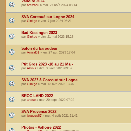
Valloire 2024
par
breizhou
»
mar. 27 août 2024 08:14
SVA Corcoué sur Logne 2024
par
Ginkgo
»
ven. 7 juin 2024 06:21
Bad Kissingen 2023
par
Ginkgo
»
dim. 21 mai 2023 15:28
Salon du baroudeur
par
Amiral51
»
jeu. 27 avr. 2023 17:04
Ptit Gros 2023 -18 au 21 Mai-
par
AlainB
»
dim. 30 avr. 2023 09:57
SVA 2023 à Corcoué sur Logne
par
Ginkgo
»
mar. 18 avr. 2023 13:46
BROC LAND 2022
par
arawe
»
mar. 20 sept. 2022 07:22
SVA Provence 2022
par
jacques87
»
mer. 4 août 2021 21:41
Photos - Valloire 2022