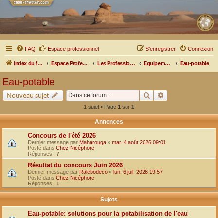
FAQ
Espace professionnel
S’enregistrer
Connexion
Index du forum
Espace Professionnel
Les Professionnels nous parlent
Equipements et Matériels
Eau-potable
Eau-potable
Rechercher
Recherche avancé
Nouveau sujet
1 sujet • Page
1
sur
1
Annonces
Concours de l'été 2026
Dernier message par
Maharouga
«
mar. 4 août 2026 09:01
Posté dans
Chez Nicéphore
Réponses :
7
Résultat du concours Juin 2026
Dernier message par
Ralebodeco
«
lun. 6 juil. 2026 19:57
Posté dans
Chez Nicéphore
Réponses :
1
Sujets
Eau-potable: solutions pour la potabilisation de l'eau