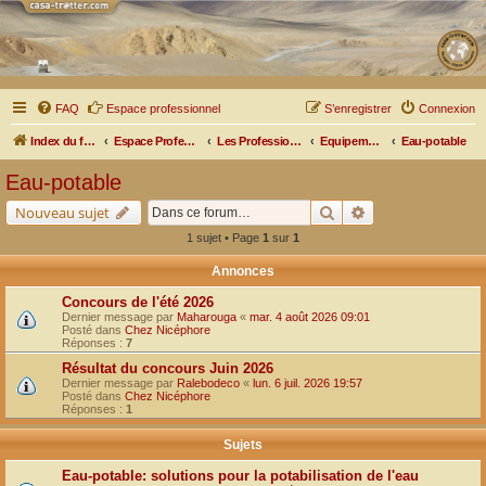
FAQ
Espace professionnel
S’enregistrer
Connexion
Index du forum
Espace Professionnel
Les Professionnels nous parlent
Equipements et Matériels
Eau-potable
Eau-potable
Rechercher
Recherche avancé
Nouveau sujet
1 sujet • Page
1
sur
1
Annonces
Concours de l'été 2026
Dernier message par
Maharouga
«
mar. 4 août 2026 09:01
Posté dans
Chez Nicéphore
Réponses :
7
Résultat du concours Juin 2026
Dernier message par
Ralebodeco
«
lun. 6 juil. 2026 19:57
Posté dans
Chez Nicéphore
Réponses :
1
Sujets
Eau-potable: solutions pour la potabilisation de l'eau