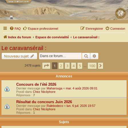
FAQ
Espace professionnel
S’enregistrer
Connexion
Index du forum
Espace de convivialité
Le caravansérail :
Le caravansérail :
Rechercher
Recherche avancé
Nouveau sujet
Page
1
sur
100
1
2
3
4
5
100
Suivante
2478 sujets
…
Annonces
Concours de l'été 2026
Dernier message par
Maharouga
«
mar. 4 août 2026 09:01
Posté dans
Chez Nicéphore
Réponses :
7
Résultat du concours Juin 2026
Dernier message par
Ralebodeco
«
lun. 6 juil. 2026 19:57
Posté dans
Chez Nicéphore
Réponses :
1
Sujets