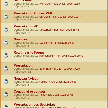
Salut à tous.
Dernier message par
Pierrot26
«
mer. 24 juin 2026 12:39
Réponses :
6
Présentation Rubeus VAR
Dernier message par
CMDC83
«
sam. 20 juin 2026 10:47
Réponses :
12
Présentation NT
Dernier message par
NovaTrail
«
mer. 3 juin 2026 16:46
Réponses :
4
Nouveau
Dernier message par
Dan83
«
lun. 1 juin 2026 19:24
Réponses :
8
Retour sur le Forum
Dernier message par
bdemange1
«
mer. 20 mai 2026 09:52
Présentation
Dernier message par
Ed et Nad
«
lun. 11 mai 2026 17:19
Réponses :
14
Nouveau 4x4deur
Dernier message par
sebidon
«
jeu. 2 avr. 2026 09:52
Réponses :
8
Coucou et re coucou
Dernier message par
fifitoy
«
jeu. 2 avr. 2026 08:03
Réponses :
2
Présentation Les Beaujolais
Dernier message par
euro6
«
mer. 1 avr. 2026 13:40