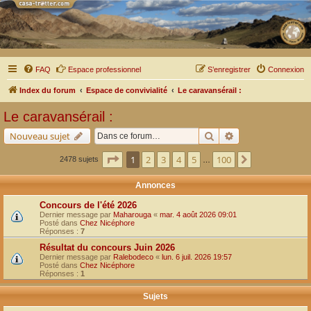
FAQ
Espace professionnel
S’enregistrer
Connexion
Index du forum
Espace de convivialité
Le caravansérail :
Le caravansérail :
Rechercher
Recherche avancé
Nouveau sujet
Page
1
sur
100
1
2
3
4
5
100
Suivante
2478 sujets
…
Annonces
Concours de l'été 2026
Dernier message par
Maharouga
«
mar. 4 août 2026 09:01
Posté dans
Chez Nicéphore
Réponses :
7
Résultat du concours Juin 2026
Dernier message par
Ralebodeco
«
lun. 6 juil. 2026 19:57
Posté dans
Chez Nicéphore
Réponses :
1
Sujets