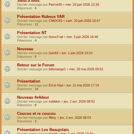
Salut à tous.
Dernier message par
Pierrot26
«
mer. 24 juin 2026 12:39
Réponses :
6
Présentation Rubeus VAR
Dernier message par
CMDC83
«
sam. 20 juin 2026 10:47
Réponses :
12
Présentation NT
Dernier message par
NovaTrail
«
mer. 3 juin 2026 16:46
Réponses :
4
Nouveau
Dernier message par
Dan83
«
lun. 1 juin 2026 19:24
Réponses :
8
Retour sur le Forum
Dernier message par
bdemange1
«
mer. 20 mai 2026 09:52
Présentation
Dernier message par
Ed et Nad
«
lun. 11 mai 2026 17:19
Réponses :
14
Nouveau 4x4deur
Dernier message par
sebidon
«
jeu. 2 avr. 2026 09:52
Réponses :
8
Coucou et re coucou
Dernier message par
fifitoy
«
jeu. 2 avr. 2026 08:03
Réponses :
2
Présentation Les Beaujolais
Dernier message par
euro6
«
mer. 1 avr. 2026 13:40