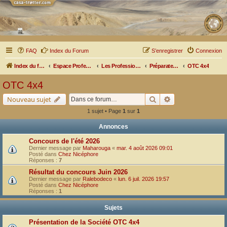
FAQ
Index du Forum
S’enregistrer
Connexion
Index du forum
Espace Professionnel
Les Professionnels nous parlent
Préparateurs Véhicules
OTC 4x4
OTC 4x4
Rechercher
Recherche avancé
Nouveau sujet
1 sujet • Page
1
sur
1
Annonces
Concours de l'été 2026
Dernier message par
Maharouga
«
mar. 4 août 2026 09:01
Posté dans
Chez Nicéphore
Réponses :
7
Résultat du concours Juin 2026
Dernier message par
Ralebodeco
«
lun. 6 juil. 2026 19:57
Posté dans
Chez Nicéphore
Réponses :
1
Sujets
Présentation de la Société OTC 4x4