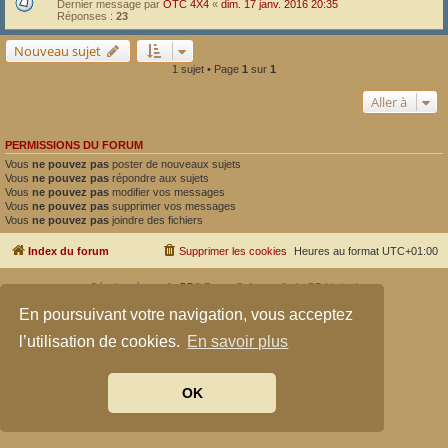
Dernier message par
OTC 4X4
«
dim. 17 janv. 2016 20:35
Réponses :
23
Nouveau sujet
1 sujet • Page
1
sur
1
Aller à
PERMISSIONS DU FORUM
Vous
ne pouvez pas
poster de nouveaux sujets
Vous
ne pouvez pas
répondre aux sujets
Vous
ne pouvez pas
modifier vos messages
Vous
ne pouvez pas
supprimer vos messages
Vous
ne pouvez pas
joindre des fichiers
Index du forum
Supprimer les cookies
Heures au format
UTC+01:00
Développé par
phpBB
® Forum Software © phpBB Limited
Traduit par
phpBB-fr.com
En poursuivant votre navigation, vous acceptez
Confidentialité
|
Conditions
l’utilisation de cookies.
En savoir plus
OK