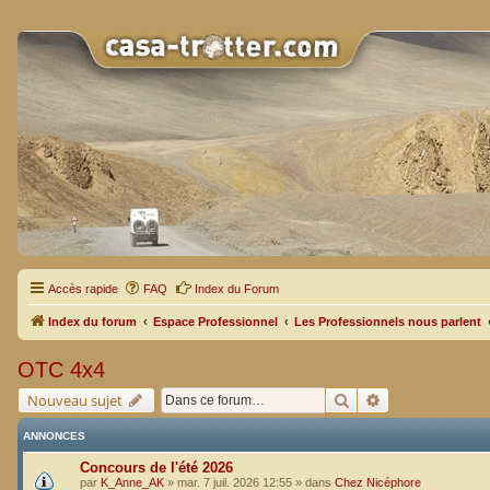
Accès rapide
FAQ
Index du Forum
Index du forum
Espace Professionnel
Les Professionnels nous parlent
OTC 4x4
Rechercher
Recherche avan
Nouveau sujet
ANNONCES
Concours de l'été 2026
par
K_Anne_AK
»
mar. 7 juil. 2026 12:55
» dans
Chez Nicéphore