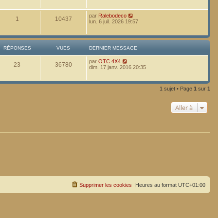
par
Ralebodeco
1
10437
lun. 6 juil. 2026 19:57
RÉPONSES
VUES
DERNIER MESSAGE
par
OTC 4X4
23
36780
dim. 17 janv. 2016 20:35
1 sujet • Page
1
sur
1
Aller à
Supprimer les cookies
Heures au format
UTC+01:00