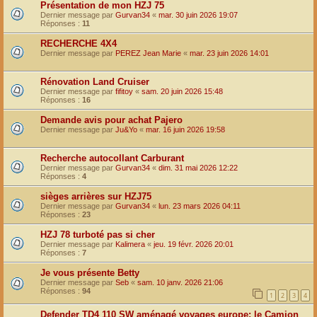
Présentation de mon HZJ 75
Dernier message par
Gurvan34
«
mar. 30 juin 2026 19:07
Réponses :
11
RECHERCHE 4X4
Dernier message par
PEREZ Jean Marie
«
mar. 23 juin 2026 14:01
Rénovation Land Cruiser
Dernier message par
fifitoy
«
sam. 20 juin 2026 15:48
Réponses :
16
Demande avis pour achat Pajero
Dernier message par
Ju&Yo
«
mar. 16 juin 2026 19:58
Recherche autocollant Carburant
Dernier message par
Gurvan34
«
dim. 31 mai 2026 12:22
Réponses :
4
sièges arrières sur HZJ75
Dernier message par
Gurvan34
«
lun. 23 mars 2026 04:11
Réponses :
23
HZJ 78 turboté pas si cher
Dernier message par
Kalimera
«
jeu. 19 févr. 2026 20:01
Réponses :
7
Je vous présente Betty
Dernier message par
Seb
«
sam. 10 janv. 2026 21:06
Réponses :
94
1
2
3
4
Defender TD4 110 SW aménagé voyages europe: le Camion