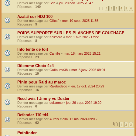
Dernier message par
Seb
«
jeu. 20 nov. 2025 20:47
Réponses :
140
1
2
3
4
5
6
Azalaï sur HDJ 100
Dernier message par
Gillesf
«
mer. 10 sept. 2025 11:56
Réponses :
9
POIDS SUPPORTE SUR LES PLANCHES DE COUCHAGE
Dernier message par
Kalimera
«
mar. 1 avr. 2025 17:22
Réponses :
8
Info tente de toit
Dernier message par
Camille
«
mar. 18 mars 2025 15:21
Réponses :
23
Dilemme Choix 4x4
Dernier message par
Guillaume38
«
mer. 8 janv. 2025 09:01
Réponses :
19
Pinin pour Raid au maroc
Dernier message par
Ralebodeco
«
jeu. 17 oct. 2024 20:29
Réponses :
16
Need avis ! Jimny vs Duster
Dernier message par
celianmp
«
jeu. 26 sept. 2024 19:20
Réponses :
6
Defender 110 td4
Dernier message par
Aurels
«
dim. 12 mai 2024 09:05
Réponses :
62
1
2
3
Pathfinder