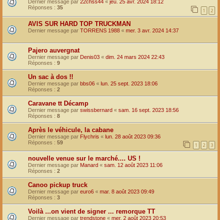
Dernier message par
22chss44
«
jeu. 25 avr. 2024 18:12
Réponses :
35
1
2
AVIS SUR HARD TOP TRUCKMAN
Dernier message par
TORRENS 1988
«
mer. 3 avr. 2024 14:37
Pajero auvergnat
Dernier message par
Denis03
«
dim. 24 mars 2024 22:43
Réponses :
9
Un sac à dos !!
Dernier message par
bbs06
«
lun. 25 sept. 2023 18:06
Réponses :
2
Caravane tt Décamp
Dernier message par
swissbernard
«
sam. 16 sept. 2023 18:56
Réponses :
8
Après le véhicule, la cabane
Dernier message par
Flychris
«
lun. 28 août 2023 09:36
Réponses :
59
1
2
3
nouvelle venue sur le marché.... US !
Dernier message par
Manard
«
sam. 12 août 2023 11:06
Réponses :
2
Canoo pickup truck
Dernier message par
euro6
«
mar. 8 août 2023 09:49
Réponses :
3
Voilà ...on vient de signer ... remorque TT
Dernier message par
trendstone
«
mer. 2 août 2023 20:53