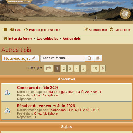
FAQ
Espace professionnel
S’enregistrer
Connexion
Index du forum
Les véhicules
Autres tipis
Autres tipis
Rechercher
Recherche avancé
Nouveau sujet
Page
1
sur
10
1
2
3
4
5
10
Suivante
228 sujets
…
Annonces
Concours de l'été 2026
Dernier message par
Maharouga
«
mar. 4 août 2026 09:01
Posté dans
Chez Nicéphore
Réponses :
7
Résultat du concours Juin 2026
Dernier message par
Ralebodeco
«
lun. 6 juil. 2026 19:57
Posté dans
Chez Nicéphore
Réponses :
1
Sujets