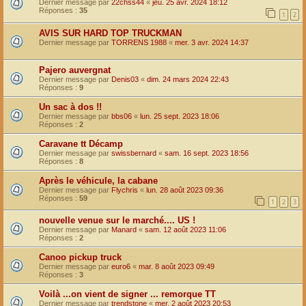
Dernier message par
22chss44
«
jeu. 25 avr. 2024 18:12
Réponses :
35
1
2
AVIS SUR HARD TOP TRUCKMAN
Dernier message par
TORRENS 1988
«
mer. 3 avr. 2024 14:37
Pajero auvergnat
Dernier message par
Denis03
«
dim. 24 mars 2024 22:43
Réponses :
9
Un sac à dos !!
Dernier message par
bbs06
«
lun. 25 sept. 2023 18:06
Réponses :
2
Caravane tt Décamp
Dernier message par
swissbernard
«
sam. 16 sept. 2023 18:56
Réponses :
8
Après le véhicule, la cabane
Dernier message par
Flychris
«
lun. 28 août 2023 09:36
Réponses :
59
1
2
3
nouvelle venue sur le marché.... US !
Dernier message par
Manard
«
sam. 12 août 2023 11:06
Réponses :
2
Canoo pickup truck
Dernier message par
euro6
«
mar. 8 août 2023 09:49
Réponses :
3
Voilà ...on vient de signer ... remorque TT
Dernier message par
trendstone
«
mer. 2 août 2023 20:53