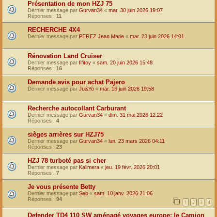
Présentation de mon HZJ 75
Dernier message par
Gurvan34
«
mar. 30 juin 2026 19:07
Réponses :
11
RECHERCHE 4X4
Dernier message par
PEREZ Jean Marie
«
mar. 23 juin 2026 14:01
Rénovation Land Cruiser
Dernier message par
fifitoy
«
sam. 20 juin 2026 15:48
Réponses :
16
Demande avis pour achat Pajero
Dernier message par
Ju&Yo
«
mar. 16 juin 2026 19:58
Recherche autocollant Carburant
Dernier message par
Gurvan34
«
dim. 31 mai 2026 12:22
Réponses :
4
sièges arrières sur HZJ75
Dernier message par
Gurvan34
«
lun. 23 mars 2026 04:11
Réponses :
23
HZJ 78 turboté pas si cher
Dernier message par
Kalimera
«
jeu. 19 févr. 2026 20:01
Réponses :
7
Je vous présente Betty
Dernier message par
Seb
«
sam. 10 janv. 2026 21:06
Réponses :
94
1
2
3
4
Defender TD4 110 SW aménagé voyages europe: le Camion