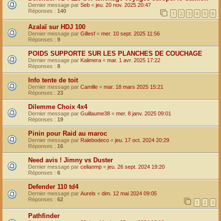
Dernier message par
Seb
«
jeu. 20 nov. 2025 20:47
Réponses :
140
1
2
3
4
5
6
Azalaï sur HDJ 100
Dernier message par
Gillesf
«
mer. 10 sept. 2025 11:56
Réponses :
9
POIDS SUPPORTE SUR LES PLANCHES DE COUCHAGE
Dernier message par
Kalimera
«
mar. 1 avr. 2025 17:22
Réponses :
8
Info tente de toit
Dernier message par
Camille
«
mar. 18 mars 2025 15:21
Réponses :
23
Dilemme Choix 4x4
Dernier message par
Guillaume38
«
mer. 8 janv. 2025 09:01
Réponses :
19
Pinin pour Raid au maroc
Dernier message par
Ralebodeco
«
jeu. 17 oct. 2024 20:29
Réponses :
16
Need avis ! Jimny vs Duster
Dernier message par
celianmp
«
jeu. 26 sept. 2024 19:20
Réponses :
6
Defender 110 td4
Dernier message par
Aurels
«
dim. 12 mai 2024 09:05
Réponses :
62
1
2
3
Pathfinder