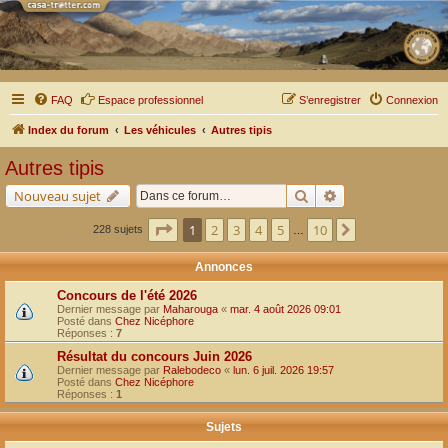
FAQ
Espace professionnel
S’enregistrer
Connexion
Index du forum
Les véhicules
Autres tipis
Autres tipis
Rechercher
Recherche avancé
Nouveau sujet
Page
1
sur
10
1
2
3
4
5
10
Suivante
228 sujets
…
Annonces
Concours de l'été 2026
Dernier message par
Maharouga
«
mar. 4 août 2026 09:01
Posté dans
Chez Nicéphore
Réponses :
7
Résultat du concours Juin 2026
Dernier message par
Ralebodeco
«
lun. 6 juil. 2026 19:57
Posté dans
Chez Nicéphore
Réponses :
1
Sujets