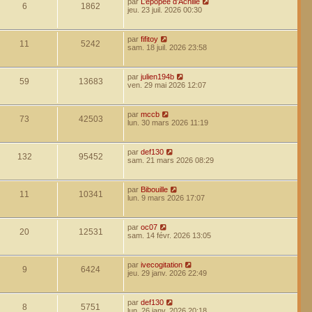
par
L’épopée d’Achille
6
1862
jeu. 23 juil. 2026 00:30
par
fifitoy
11
5242
sam. 18 juil. 2026 23:58
par
julien194b
59
13683
ven. 29 mai 2026 12:07
par
mccb
73
42503
lun. 30 mars 2026 11:19
par
def130
132
95452
sam. 21 mars 2026 08:29
par
Bibouille
11
10341
lun. 9 mars 2026 17:07
par
oc07
20
12531
sam. 14 févr. 2026 13:05
par
ivecogitation
9
6424
jeu. 29 janv. 2026 22:49
par
def130
8
5751
lun. 26 janv. 2026 20:18