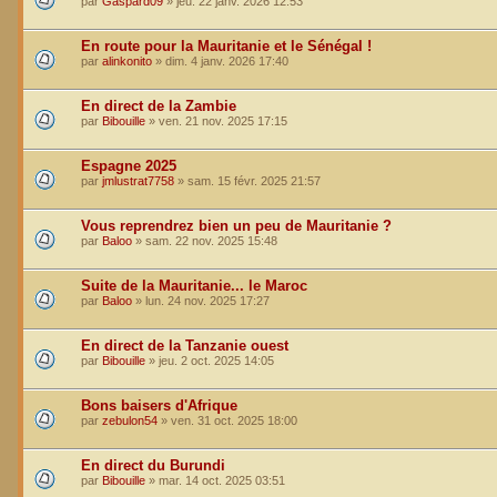
par
Gaspard09
»
jeu. 22 janv. 2026 12:53
En route pour la Mauritanie et le Sénégal !
par
alinkonito
»
dim. 4 janv. 2026 17:40
En direct de la Zambie
par
Bibouille
»
ven. 21 nov. 2025 17:15
Espagne 2025
par
jmlustrat7758
»
sam. 15 févr. 2025 21:57
Vous reprendrez bien un peu de Mauritanie ?
par
Baloo
»
sam. 22 nov. 2025 15:48
Suite de la Mauritanie... le Maroc
par
Baloo
»
lun. 24 nov. 2025 17:27
En direct de la Tanzanie ouest
par
Bibouille
»
jeu. 2 oct. 2025 14:05
Bons baisers d'Afrique
par
zebulon54
»
ven. 31 oct. 2025 18:00
En direct du Burundi
par
Bibouille
»
mar. 14 oct. 2025 03:51