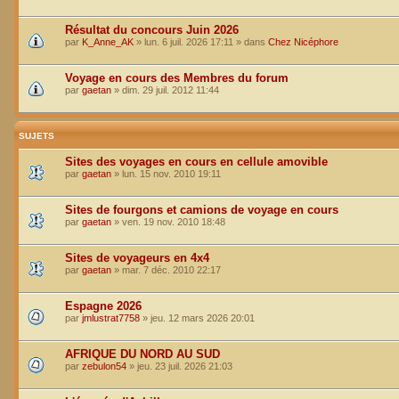
Résultat du concours Juin 2026
par
K_Anne_AK
»
lun. 6 juil. 2026 17:11
» dans
Chez Nicéphore
Voyage en cours des Membres du forum
par
gaetan
»
dim. 29 juil. 2012 11:44
SUJETS
Sites des voyages en cours en cellule amovible
par
gaetan
»
lun. 15 nov. 2010 19:11
Sites de fourgons et camions de voyage en cours
par
gaetan
»
ven. 19 nov. 2010 18:48
Sites de voyageurs en 4x4
par
gaetan
»
mar. 7 déc. 2010 22:17
Espagne 2026
par
jmlustrat7758
»
jeu. 12 mars 2026 20:01
AFRIQUE DU NORD AU SUD
par
zebulon54
»
jeu. 23 juil. 2026 21:03