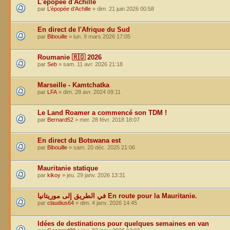
L'épopée d'Achille
par
L’épopée d’Achille
»
dim. 21 juin 2026 00:58
En direct de l'Afrique du Sud
par
Bibouille
»
lun. 9 mars 2026 17:05
Roumanie 🇷🇴 2026
par
Seb
»
sam. 11 avr. 2026 21:18
Marseille - Kamtchatka
par
LFA
»
dim. 28 avr. 2024 09:11
Le Land Roamer a commencé son TDM !
par
Bernard52
»
mer. 28 févr. 2018 18:07
En direct du Botswana est
par
Bibouille
»
sam. 20 déc. 2025 21:06
Mauritanie statique
par
kikoy
»
jeu. 29 janv. 2026 13:31
في الطريق إلى موريتانيا En route pour la Mauritanie.
par
claudius64
»
dim. 4 janv. 2026 14:45
Idées de destinations pour quelques semaines en van