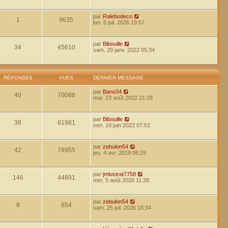
par
Ralebodeco
1
9635
lun. 6 juil. 2026 19:57
par
Bibouille
34
45610
sam. 29 janv. 2022 05:34
RÉPONSES
VUES
DERNIER MESSAGE
par
Bano34
40
70088
mar. 23 août 2022 21:28
par
Bibouille
38
81981
ven. 10 juin 2022 07:51
par
zebulon54
42
78955
jeu. 4 avr. 2019 06:29
par
jmlustrat7758
146
44891
mer. 5 août 2026 11:38
par
zebulon54
8
654
sam. 25 juil. 2026 18:34