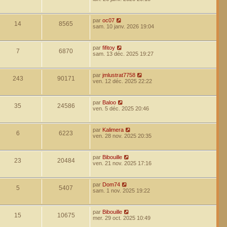
par
oc07
14
8565
sam. 10 janv. 2026 19:04
par
fifitoy
7
6870
sam. 13 déc. 2025 19:27
par
jmlustrat7758
243
90171
ven. 12 déc. 2025 22:22
par
Baloo
35
24586
ven. 5 déc. 2025 20:46
par
Kalimera
6
6223
ven. 28 nov. 2025 20:35
par
Bibouille
23
20484
ven. 21 nov. 2025 17:16
par
Dom74
5
5407
sam. 1 nov. 2025 19:22
par
Bibouille
15
10675
mer. 29 oct. 2025 10:49