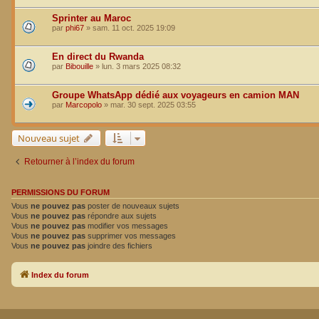
Sprinter au Maroc
par
phi67
»
sam. 11 oct. 2025 19:09
En direct du Rwanda
par
Bibouille
»
lun. 3 mars 2025 08:32
Groupe WhatsApp dédié aux voyageurs en camion MAN
par
Marcopolo
»
mar. 30 sept. 2025 03:55
Nouveau sujet
Retourner à l’index du forum
PERMISSIONS DU FORUM
Vous
ne pouvez pas
poster de nouveaux sujets
Vous
ne pouvez pas
répondre aux sujets
Vous
ne pouvez pas
modifier vos messages
Vous
ne pouvez pas
supprimer vos messages
Vous
ne pouvez pas
joindre des fichiers
Index du forum