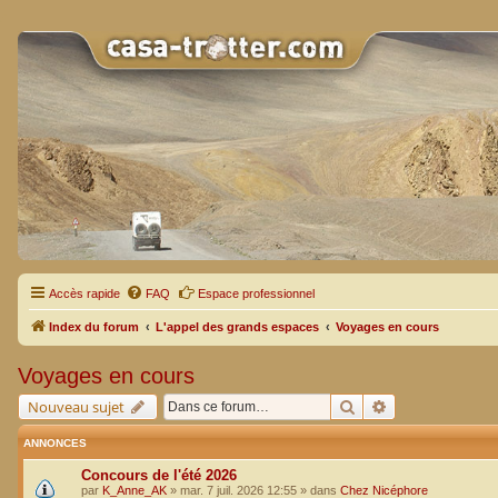
Accès rapide
FAQ
Espace professionnel
Index du forum
L'appel des grands espaces
Voyages en cours
Voyages en cours
Rechercher
Recherche avan
Nouveau sujet
ANNONCES
Concours de l'été 2026
par
K_Anne_AK
»
mar. 7 juil. 2026 12:55
» dans
Chez Nicéphore