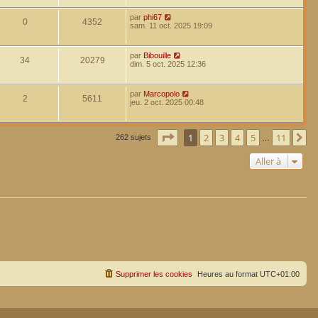
par
phi67
0
4352
sam. 11 oct. 2025 19:09
par
Bibouille
34
20279
dim. 5 oct. 2025 12:36
par
Marcopolo
2
5611
jeu. 2 oct. 2025 00:48
Page
1
sur
11
1
2
3
4
5
11
Su
262 sujets
…
Aller à
Supprimer les cookies
Heures au format
UTC+01:00