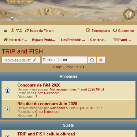
FAQ
Index du Forum
S’enregistrer
Connexion
Index du forum
Espace Professionnel
Les Professionnels nous parlent
Constructeurs et Aménageurs
TRIP and FISH
TRIP and FISH
Rechercher
Recherche avancé
Nouveau sujet
1 sujet • Page
1
sur
1
Annonces
Concours de l'été 2026
Dernier message par
Maharouga
«
mar. 4 août 2026 09:01
Posté dans
Chez Nicéphore
Réponses :
7
Résultat du concours Juin 2026
Dernier message par
Ralebodeco
«
lun. 6 juil. 2026 19:57
Posté dans
Chez Nicéphore
Réponses :
1
Sujets
TRIP and FISH cellule off-road