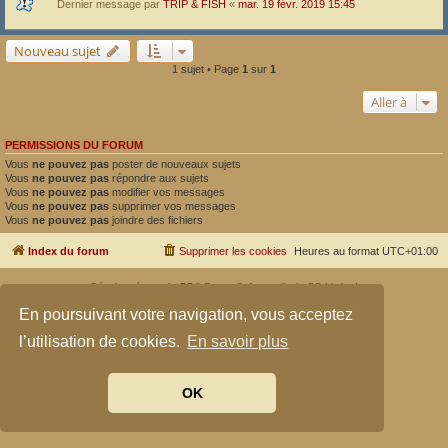
Dernier message par
TRIP & FISH
«
mar. 19 févr. 2019 15:45
Nouveau sujet
1 sujet • Page
1
sur
1
Aller à
PERMISSIONS DU FORUM
Vous
ne pouvez pas
poster de nouveaux sujets
Vous
ne pouvez pas
répondre aux sujets
Vous
ne pouvez pas
modifier vos messages
Vous
ne pouvez pas
supprimer vos messages
Vous
ne pouvez pas
joindre des fichiers
Index du forum
Supprimer les cookies
Heures au format
UTC+01:00
Développé par
phpBB
® Forum Software © phpBB Limited
Traduit par
phpBB-fr.com
En poursuivant votre navigation, vous acceptez
Confidentialité
|
Conditions
l’utilisation de cookies.
En savoir plus
OK