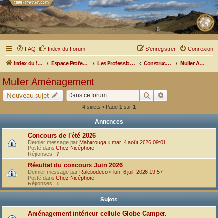
FAQ
Index du Forum
S’enregistrer
Connexion
Index du forum
Espace Professionnel
Les Professionnels nous parlent
Constructeurs et Aménageurs
Muller Aménagement
Muller Aménagement
Rechercher
Recherche avancé
Nouveau sujet
4 sujets • Page
1
sur
1
Annonces
Concours de l'été 2026
Dernier message par
Maharouga
«
mar. 4 août 2026 09:01
Posté dans
Chez Nicéphore
Réponses :
7
Résultat du concours Juin 2026
Dernier message par
Ralebodeco
«
lun. 6 juil. 2026 19:57
Posté dans
Chez Nicéphore
Réponses :
1
Sujets
Aménagement intérieur cellule Globe Camper.