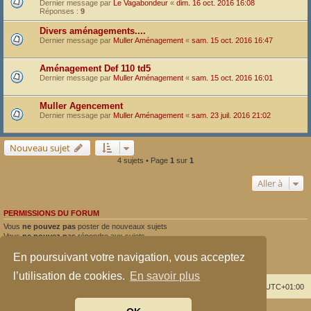
Dernier message par
Le Vagabondeur
«
dim. 16 oct. 2016 16:08
Réponses :
9
Divers aménagements....
Dernier message par
Muller Aménagement
«
sam. 15 oct. 2016 16:47
Aménagement Def 110 td5
Dernier message par
Muller Aménagement
«
sam. 15 oct. 2016 16:01
Muller Agencement
Dernier message par
Muller Aménagement
«
sam. 23 juil. 2016 21:02
Nouveau sujet
4 sujets • Page
1
sur
1
Aller à
PERMISSIONS DU FORUM
Vous
ne pouvez pas
poster de nouveaux sujets
Vous
ne pouvez pas
répondre aux sujets
Vous
ne pouvez pas
modifier vos messages
En poursuivant votre navigation, vous acceptez
Vous
ne pouvez pas
supprimer vos messages
Vous
ne pouvez pas
joindre des fichiers
l’utilisation de cookies.
En savoir plus
Index du forum
Supprimer les cookies
Heures au format
UTC+01:00