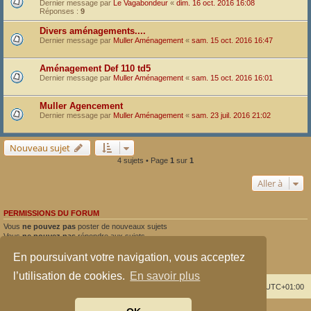
Dernier message par
Le Vagabondeur
«
dim. 16 oct. 2016 16:08
Réponses :
9
Divers aménagements....
Dernier message par
Muller Aménagement
«
sam. 15 oct. 2016 16:47
Aménagement Def 110 td5
Dernier message par
Muller Aménagement
«
sam. 15 oct. 2016 16:01
Muller Agencement
Dernier message par
Muller Aménagement
«
sam. 23 juil. 2016 21:02
Nouveau sujet
4 sujets • Page
1
sur
1
Aller à
PERMISSIONS DU FORUM
Vous
ne pouvez pas
poster de nouveaux sujets
Vous
ne pouvez pas
répondre aux sujets
Vous
ne pouvez pas
modifier vos messages
En poursuivant votre navigation, vous acceptez
Vous
ne pouvez pas
supprimer vos messages
Vous
ne pouvez pas
joindre des fichiers
l’utilisation de cookies.
En savoir plus
Index du forum
Supprimer les cookies
Heures au format
UTC+01:00