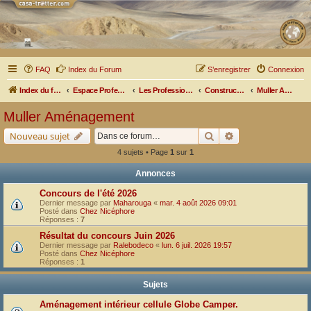
FAQ
Index du Forum
S’enregistrer
Connexion
Index du forum
Espace Professionnel
Les Professionnels nous parlent
Constructeurs et Aménageurs
Muller Aménagement
Muller Aménagement
Rechercher
Recherche avancé
Nouveau sujet
4 sujets • Page
1
sur
1
Annonces
Concours de l'été 2026
Dernier message par
Maharouga
«
mar. 4 août 2026 09:01
Posté dans
Chez Nicéphore
Réponses :
7
Résultat du concours Juin 2026
Dernier message par
Ralebodeco
«
lun. 6 juil. 2026 19:57
Posté dans
Chez Nicéphore
Réponses :
1
Sujets
Aménagement intérieur cellule Globe Camper.