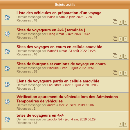
Sujets actifs
Liste des véhicules en préparation d'un voyage
Dernier message par
Baloo
«
sam. 3 janv. 2026 17:30
Réponses :
48
1
2
Sites de voyageurs en 4x4 ( terminés )
Dernier message par
Slecq
«
mar. 2 avr. 2024 19:42
Réponses :
44
1
2
Sites des voyages en cours en cellule amovible
Dernier message par
Bano34
«
mar. 23 août 2022 21:28
Réponses :
40
1
2
Sites de fourgons et camions de voyage en cours
Dernier message par
Bibouille
«
ven. 10 juin 2022 07:51
Réponses :
38
1
2
Liens de voyageurs partis en cellule amovible
Dernier message par
Lacustres
«
mer. 10 juin 2020 07:06
Réponses :
3
Vérification apurement du véhicule lors des Admissions
Temporaires de véhicules
Dernier message par
andré
«
mer. 25 sept. 2019 18:06
Réponses :
2
Sites de voyageurs en 4x4
Dernier message par
zebulon54
«
jeu. 4 avr. 2019 06:29
Réponses :
42
1
2