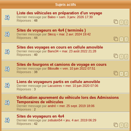
Sujets actifs
Liste des véhicules en préparation d'un voyage
Dernier message par
Baloo
«
sam. 3 janv. 2026 17:30
Réponses :
48
1
2
Sites de voyageurs en 4x4 ( terminés )
Dernier message par
Slecq
«
mar. 2 avr. 2024 19:42
Réponses :
44
1
2
Sites des voyages en cours en cellule amovible
Dernier message par
Bano34
«
mar. 23 août 2022 21:28
Réponses :
40
1
2
Sites de fourgons et camions de voyage en cours
Dernier message par
Bibouille
«
ven. 10 juin 2022 07:51
Réponses :
38
1
2
Liens de voyageurs partis en cellule amovible
Dernier message par
Lacustres
«
mer. 10 juin 2020 07:06
Réponses :
3
Vérification apurement du véhicule lors des Admissions
Temporaires de véhicules
Dernier message par
andré
«
mer. 25 sept. 2019 18:06
Réponses :
2
Sites de voyageurs en 4x4
Dernier message par
zebulon54
«
jeu. 4 avr. 2019 06:29
Réponses :
42
1
2