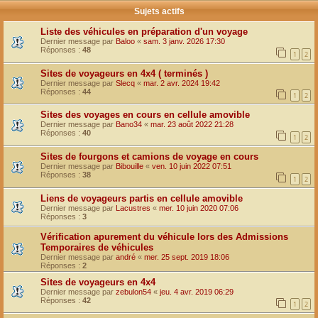
Sujets actifs
Liste des véhicules en préparation d'un voyage
Dernier message par
Baloo
«
sam. 3 janv. 2026 17:30
Réponses :
48
1
2
Sites de voyageurs en 4x4 ( terminés )
Dernier message par
Slecq
«
mar. 2 avr. 2024 19:42
Réponses :
44
1
2
Sites des voyages en cours en cellule amovible
Dernier message par
Bano34
«
mar. 23 août 2022 21:28
Réponses :
40
1
2
Sites de fourgons et camions de voyage en cours
Dernier message par
Bibouille
«
ven. 10 juin 2022 07:51
Réponses :
38
1
2
Liens de voyageurs partis en cellule amovible
Dernier message par
Lacustres
«
mer. 10 juin 2020 07:06
Réponses :
3
Vérification apurement du véhicule lors des Admissions
Temporaires de véhicules
Dernier message par
andré
«
mer. 25 sept. 2019 18:06
Réponses :
2
Sites de voyageurs en 4x4
Dernier message par
zebulon54
«
jeu. 4 avr. 2019 06:29
Réponses :
42
1
2