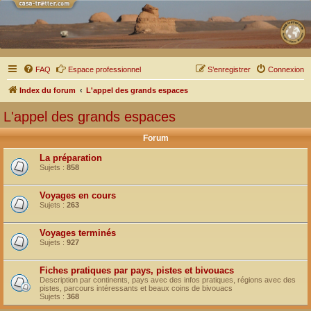
FAQ
Espace professionnel
S’enregistrer
Connexion
Index du forum
L'appel des grands espaces
L'appel des grands espaces
Forum
La préparation
Sujets :
858
Voyages en cours
Sujets :
263
Voyages terminés
Sujets :
927
Fiches pratiques par pays, pistes et bivouacs
Description par continents, pays avec des infos pratiques, régions avec des
pistes, parcours intéressants et beaux coins de bivouacs
Sujets :
368