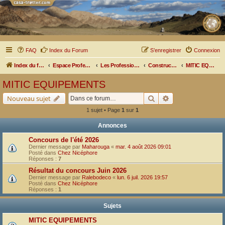
FAQ
Index du Forum
S’enregistrer
Connexion
Index du forum
Espace Professionnel
Les Professionnels nous parlent
Constructeurs et Aménageurs
MITIC EQUIPEMENTS
MITIC EQUIPEMENTS
Rechercher
Recherche avancé
Nouveau sujet
1 sujet • Page
1
sur
1
Annonces
Concours de l'été 2026
Dernier message par
Maharouga
«
mar. 4 août 2026 09:01
Posté dans
Chez Nicéphore
Réponses :
7
Résultat du concours Juin 2026
Dernier message par
Ralebodeco
«
lun. 6 juil. 2026 19:57
Posté dans
Chez Nicéphore
Réponses :
1
Sujets
MITIC EQUIPEMENTS