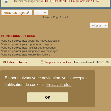
Dernier message par
MITIC EQUIPEMENTS
«
lun. 30 janv. 2017 17:52
Nouveau sujet
1 sujet • Page
1
sur
1
Aller à
PERMISSIONS DU FORUM
Vous
ne pouvez pas
poster de nouveaux sujets
Vous
ne pouvez pas
répondre aux sujets
Vous
ne pouvez pas
modifier vos messages
Vous
ne pouvez pas
supprimer vos messages
Vous
ne pouvez pas
joindre des fichiers
Index du forum
Supprimer les cookies
Heures au format
UTC+01:00
Développé par
phpBB
® Forum Software © phpBB Limited
Traduit par
phpBB-fr.com
En poursuivant votre navigation, vous acceptez
Confidentialité
|
Conditions
l’utilisation de cookies.
En savoir plus
OK