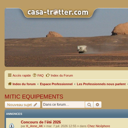
Accès rapide
FAQ
Index du Forum
Index du forum
Espace Professionnel
Les Professionnels nous parlent
MITIC EQUIPEMENTS
Rechercher
Recherche avan
Nouveau sujet
ANNONCES
Concours de l'été 2026
par
K_Anne_AK
»
mar. 7 juil. 2026 12:55
» dans
Chez Nicéphore