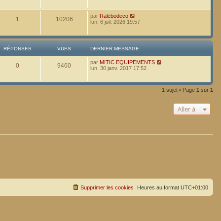
par
Ralebodeco
1
10206
lun. 6 juil. 2026 19:57
RÉPONSES
VUES
DERNIER MESSAGE
par
MITIC EQUIPEMENTS
0
9460
lun. 30 janv. 2017 17:52
1 sujet • Page
1
sur
1
Aller à
Supprimer les cookies
Heures au format
UTC+01:00