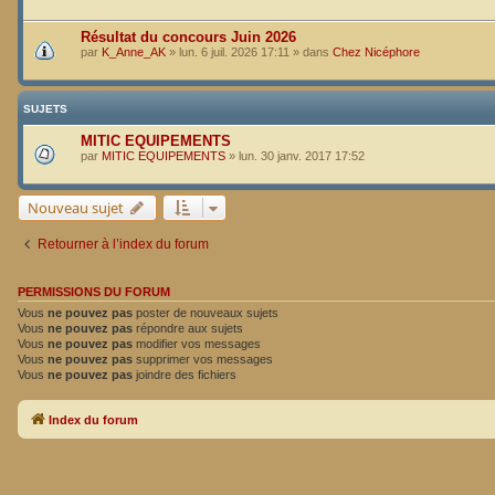
Résultat du concours Juin 2026
par
K_Anne_AK
»
lun. 6 juil. 2026 17:11
» dans
Chez Nicéphore
SUJETS
MITIC EQUIPEMENTS
par
MITIC EQUIPEMENTS
»
lun. 30 janv. 2017 17:52
Nouveau sujet
Retourner à l’index du forum
PERMISSIONS DU FORUM
Vous
ne pouvez pas
poster de nouveaux sujets
Vous
ne pouvez pas
répondre aux sujets
Vous
ne pouvez pas
modifier vos messages
Vous
ne pouvez pas
supprimer vos messages
Vous
ne pouvez pas
joindre des fichiers
Index du forum