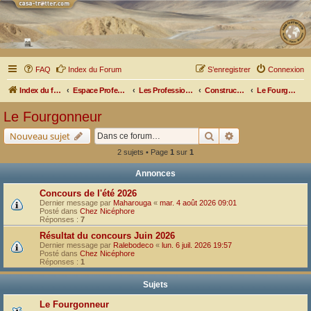
FAQ
Index du Forum
S’enregistrer
Connexion
Index du forum
Espace Professionnel
Les Professionnels nous parlent
Constructeurs et Aménageurs
Le Fourgonneur
Le Fourgonneur
Rechercher
Recherche avancé
Nouveau sujet
2 sujets • Page
1
sur
1
Annonces
Concours de l'été 2026
Dernier message par
Maharouga
«
mar. 4 août 2026 09:01
Posté dans
Chez Nicéphore
Réponses :
7
Résultat du concours Juin 2026
Dernier message par
Ralebodeco
«
lun. 6 juil. 2026 19:57
Posté dans
Chez Nicéphore
Réponses :
1
Sujets
Le Fourgonneur