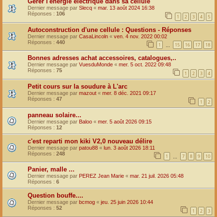
Gérer l'énergie électrique dans sa cellule
Dernier message par
Slecq
«
mar. 13 août 2024 16:38
Réponses :
106
1
2
3
4
5
Autoconstruction d'une cellule : Questions - Réponses
Dernier message par
CasaLincoln
«
ven. 4 nov. 2022 00:02
Réponses :
440
1
15
16
17
18
…
Bonnes adresses achat accessoires, catalogues,..
Dernier message par
VuesduMonde
«
mer. 5 oct. 2022 09:48
Réponses :
75
1
2
3
4
Petit cours sur la soudure à L'arc
Dernier message par
mazout
«
mer. 8 déc. 2021 09:17
Réponses :
47
1
2
panneau solaire...
Dernier message par
Baloo
«
mer. 5 août 2026 09:15
Réponses :
12
c'est reparti mon kiki V2,0 nouveau délire
Dernier message par
patou88
«
lun. 3 août 2026 18:11
Réponses :
248
1
7
8
9
10
…
Panier, malle ...
Dernier message par
PEREZ Jean Marie
«
mar. 21 juil. 2026 05:48
Réponses :
6
Question bouffe....
Dernier message par
bcmog
«
jeu. 25 juin 2026 10:44
Réponses :
52
1
2
3