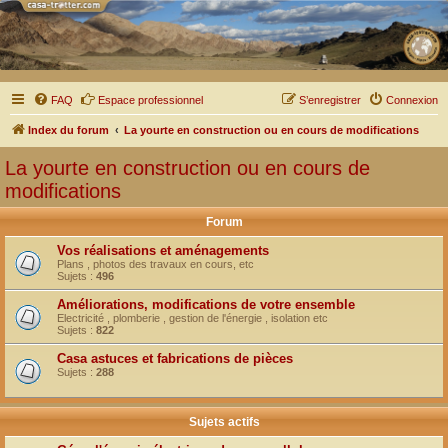
FAQ
Espace professionnel
S’enregistrer
Connexion
Index du forum
La yourte en construction ou en cours de modifications
La yourte en construction ou en cours de
modifications
Forum
Vos réalisations et aménagements
Plans , photos des travaux en cours, etc
Sujets :
496
Améliorations, modifications de votre ensemble
Electricité , plomberie , gestion de l'énergie , isolation etc
Sujets :
822
Casa astuces et fabrications de pièces
Sujets :
288
Sujets actifs