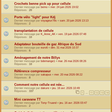
Crochets benne pick up pour cellule
Dernier message par
bemo
«
mer. 24 juin 2026 19:02
Réponses :
20
Porte vélo "light" pour Kdj
Dernier message par
voyageur78s
«
sam. 20 juin 2026 13:13
Réponses :
2
transplantation de cellule
Dernier message par
K_Anne_AK
«
ven. 19 juin 2026 07:48
Réponses :
10
Adaptateur bouteille de gaz Afrique du Sud
Dernier message par
euro6
«
dim. 31 mai 2026 10:37
Réponses :
6
Aménagement de notre Billys
Dernier message par
bdemange1
«
mar. 26 mai 2026 08:26
Réponses :
10
Référence compresseur
Dernier message par
sakapus
«
mer. 20 mai 2026 08:22
Réponses :
8
Comment notre cellule est née...
Dernier message par
dakure
«
jeu. 16 avr. 2026 10:49
Réponses :
337
1
11
12
13
14
…
Mini caravane TT
Dernier message par
Tony-Truand
«
jeu. 16 avr. 2026 03:47
Réponses :
2