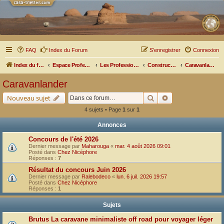
FAQ
Index du Forum
S’enregistrer
Connexion
Index du forum
Espace Professionnel
Les Professionnels nous parlent
Constructeurs et Aménageurs
Caravanlander
Caravanlander
Rechercher
Recherche avancé
Nouveau sujet
4 sujets • Page
1
sur
1
Annonces
Concours de l'été 2026
Dernier message par
Maharouga
«
mar. 4 août 2026 09:01
Posté dans
Chez Nicéphore
Réponses :
7
Résultat du concours Juin 2026
Dernier message par
Ralebodeco
«
lun. 6 juil. 2026 19:57
Posté dans
Chez Nicéphore
Réponses :
1
Sujets
Brutus La caravane minimaliste off road pour voyager léger