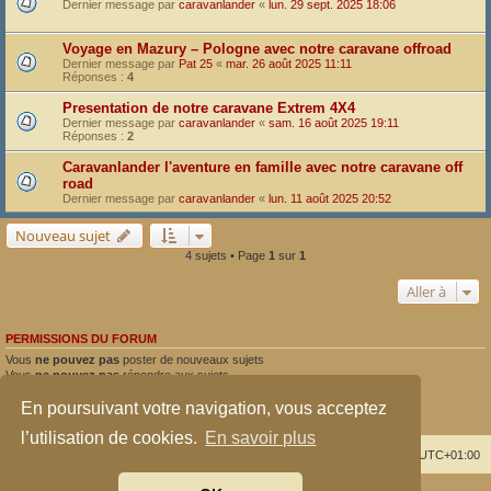
Dernier message par
caravanlander
«
lun. 29 sept. 2025 18:06
Voyage en Mazury – Pologne avec notre caravane offroad
Dernier message par
Pat 25
«
mar. 26 août 2025 11:11
Réponses :
4
Presentation de notre caravane Extrem 4X4
Dernier message par
caravanlander
«
sam. 16 août 2025 19:11
Réponses :
2
Caravanlander l'aventure en famille avec notre caravane off
road
Dernier message par
caravanlander
«
lun. 11 août 2025 20:52
Nouveau sujet
4 sujets • Page
1
sur
1
Aller à
PERMISSIONS DU FORUM
Vous
ne pouvez pas
poster de nouveaux sujets
Vous
ne pouvez pas
répondre aux sujets
Vous
ne pouvez pas
modifier vos messages
En poursuivant votre navigation, vous acceptez
Vous
ne pouvez pas
supprimer vos messages
Vous
ne pouvez pas
joindre des fichiers
l’utilisation de cookies.
En savoir plus
Index du forum
Supprimer les cookies
Heures au format
UTC+01:00