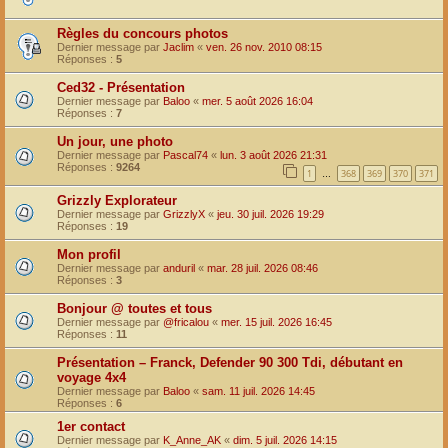
Règles du concours photos
Dernier message par
Jaclim
«
ven. 26 nov. 2010 08:15
Réponses :
5
Ced32 - Présentation
Dernier message par
Baloo
«
mer. 5 août 2026 16:04
Réponses :
7
Un jour, une photo
Dernier message par
Pascal74
«
lun. 3 août 2026 21:31
Réponses :
9264
1
368
369
370
371
…
Grizzly Explorateur
Dernier message par
GrizzlyX
«
jeu. 30 juil. 2026 19:29
Réponses :
19
Mon profil
Dernier message par
anduril
«
mar. 28 juil. 2026 08:46
Réponses :
3
Bonjour @ toutes et tous
Dernier message par
@fricalou
«
mer. 15 juil. 2026 16:45
Réponses :
11
Présentation – Franck, Defender 90 300 Tdi, débutant en
voyage 4x4
Dernier message par
Baloo
«
sam. 11 juil. 2026 14:45
Réponses :
6
1er contact
Dernier message par
K_Anne_AK
«
dim. 5 juil. 2026 14:15