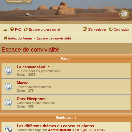
FAQ
Espace professionnel
S’enregistrer
Connexion
Index du forum
Espace de convivialité
Espace de convivialité
Forum
Le caravansérail :
Ici c'est pour les présentations
Sujets :
2478
Macao
Jeux et divertissements
Sujets :
176
Chez Nicéphore
Concours photos mensuel
Sujets :
536
Sujets actifs
Les différents thèmes du concours photos
Dernier message par
Administrateur
«
lun. 1 juil. 2013 10:46