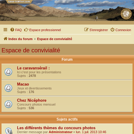
FAQ
Espace professionnel
S’enregistrer
Connexion
Index du forum
Espace de convivialité
Espace de convivialité
Forum
Le caravansérail :
Ici c'est pour les présentations
Sujets :
2478
Macao
Jeux et divertissements
Sujets :
176
Chez Nicéphore
Concours photos mensuel
Sujets :
536
Sujets actifs
Les différents thèmes du concours photos
Dernier message par
Administrateur
«
lun. 1 juil. 2013 10:46