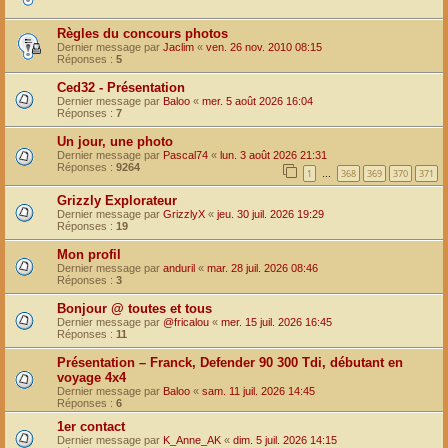
Règles du concours photos
Dernier message par
Jaclim
«
ven. 26 nov. 2010 08:15
Réponses :
5
Ced32 - Présentation
Dernier message par
Baloo
«
mer. 5 août 2026 16:04
Réponses :
7
Un jour, une photo
Dernier message par
Pascal74
«
lun. 3 août 2026 21:31
Réponses :
9264
1
368
369
370
371
…
Grizzly Explorateur
Dernier message par
GrizzlyX
«
jeu. 30 juil. 2026 19:29
Réponses :
19
Mon profil
Dernier message par
anduril
«
mar. 28 juil. 2026 08:46
Réponses :
3
Bonjour @ toutes et tous
Dernier message par
@fricalou
«
mer. 15 juil. 2026 16:45
Réponses :
11
Présentation – Franck, Defender 90 300 Tdi, débutant en
voyage 4x4
Dernier message par
Baloo
«
sam. 11 juil. 2026 14:45
Réponses :
6
1er contact
Dernier message par
K_Anne_AK
«
dim. 5 juil. 2026 14:15