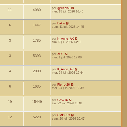
par
@fricalou
11
4080
mer. 15 juil. 2026 16:45
par
Baloo
6
1447
sam. 11 juil. 2026 14:45
par
K_Anne_AK
3
1785
dim. 5 juil. 2026 14:15
par
XOF
3
5393
mer. 1 juil. 2026 17:08
par
K_Anne_AK
4
2000
mer. 24 juin 2026 12:44
par
Pierrot26
6
1635
mer. 24 juin 2026 12:39
par
GEO16
19
15449
lun. 22 juin 2026 13:01
par
CMDC83
12
5220
sam. 20 juin 2026 10:47