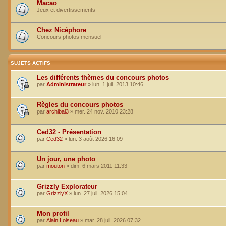
Macao
Jeux et divertissements
Chez Nicéphore
Concours photos mensuel
SUJETS ACTIFS
Les différents thèmes du concours photos
par
Administrateur
»
lun. 1 juil. 2013 10:46
Règles du concours photos
par
archibal3
»
mer. 24 nov. 2010 23:28
Ced32 - Présentation
par
Ced32
»
lun. 3 août 2026 16:09
Un jour, une photo
par
mouton
»
dim. 6 mars 2011 11:33
Grizzly Explorateur
par
GrizzlyX
»
lun. 27 juil. 2026 15:04
Mon profil
par
Alain Loiseau
»
mar. 28 juil. 2026 07:32