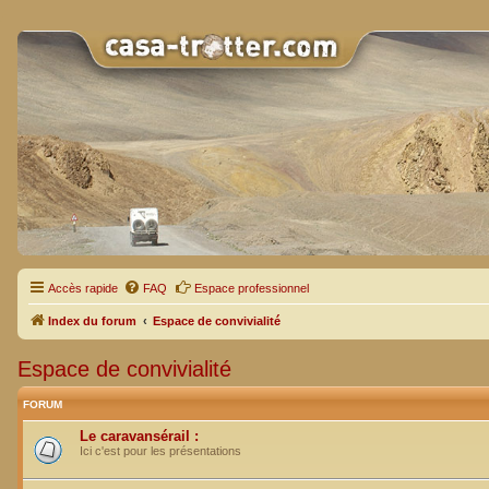
Accès rapide
FAQ
Espace professionnel
Index du forum
Espace de convivialité
Espace de convivialité
FORUM
Le caravansérail :
Ici c'est pour les présentations