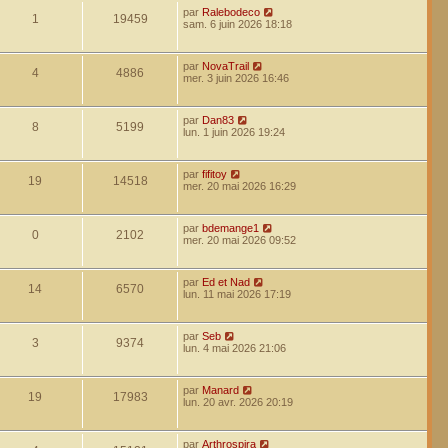
par
Ralebodeco
1
19459
sam. 6 juin 2026 18:18
par
NovaTrail
4
4886
mer. 3 juin 2026 16:46
par
Dan83
8
5199
lun. 1 juin 2026 19:24
par
fifitoy
19
14518
mer. 20 mai 2026 16:29
par
bdemange1
0
2102
mer. 20 mai 2026 09:52
par
Ed et Nad
14
6570
lun. 11 mai 2026 17:19
par
Seb
3
9374
lun. 4 mai 2026 21:06
par
Manard
19
17983
lun. 20 avr. 2026 20:19
par
Arthrospira