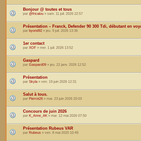
Bonjour @ toutes et tous
par
@fricalou
»
sam. 11 juil. 2026 22:57
Présentation – Franck, Defender 90 300 Tdi, débutant en voy
par
byond92
»
jeu. 9 juil. 2026 13:36
1er contact
par
XOF
»
mer. 1 juil. 2026 13:52
Gaspard
par
Gaspard09
»
jeu. 22 janv. 2026 12:52
Présentation
par
Skyla
»
ven. 19 juin 2026 12:31
Salut à tous.
par
Pierrot26
»
mar. 23 juin 2026 20:03
Concours de juin 2026
par
K_Anne_AK
»
mar. 12 mai 2026 07:50
Présentation Rubeus VAR
par
Rubeus
»
ven. 8 mai 2020 10:49