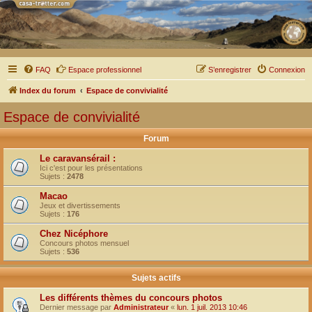
FAQ
Espace professionnel
S’enregistrer
Connexion
Index du forum
Espace de convivialité
Espace de convivialité
Forum
Le caravansérail :
Ici c'est pour les présentations
Sujets :
2478
Macao
Jeux et divertissements
Sujets :
176
Chez Nicéphore
Concours photos mensuel
Sujets :
536
Sujets actifs
Les différents thèmes du concours photos
Dernier message par
Administrateur
«
lun. 1 juil. 2013 10:46