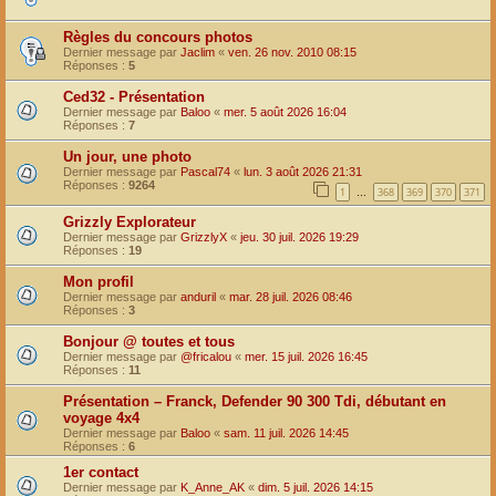
Règles du concours photos
Dernier message par
Jaclim
«
ven. 26 nov. 2010 08:15
Réponses :
5
Ced32 - Présentation
Dernier message par
Baloo
«
mer. 5 août 2026 16:04
Réponses :
7
Un jour, une photo
Dernier message par
Pascal74
«
lun. 3 août 2026 21:31
Réponses :
9264
1
368
369
370
371
…
Grizzly Explorateur
Dernier message par
GrizzlyX
«
jeu. 30 juil. 2026 19:29
Réponses :
19
Mon profil
Dernier message par
anduril
«
mar. 28 juil. 2026 08:46
Réponses :
3
Bonjour @ toutes et tous
Dernier message par
@fricalou
«
mer. 15 juil. 2026 16:45
Réponses :
11
Présentation – Franck, Defender 90 300 Tdi, débutant en
voyage 4x4
Dernier message par
Baloo
«
sam. 11 juil. 2026 14:45
Réponses :
6
1er contact
Dernier message par
K_Anne_AK
«
dim. 5 juil. 2026 14:15