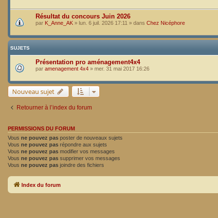
Résultat du concours Juin 2026
par
K_Anne_AK
»
lun. 6 juil. 2026 17:11
» dans
Chez Nicéphore
SUJETS
Présentation pro aménagement4x4
par
amenagement 4x4
»
mer. 31 mai 2017 16:26
Nouveau sujet
Retourner à l’index du forum
PERMISSIONS DU FORUM
Vous
ne pouvez pas
poster de nouveaux sujets
Vous
ne pouvez pas
répondre aux sujets
Vous
ne pouvez pas
modifier vos messages
Vous
ne pouvez pas
supprimer vos messages
Vous
ne pouvez pas
joindre des fichiers
Index du forum