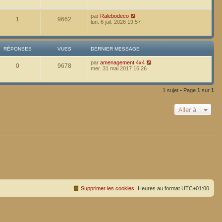
par
Ralebodeco
1
9662
lun. 6 juil. 2026 19:57
RÉPONSES
VUES
DERNIER MESSAGE
par
amenagement 4x4
0
9678
mer. 31 mai 2017 16:26
1 sujet • Page
1
sur
1
Aller à
Supprimer les cookies
Heures au format
UTC+01:00