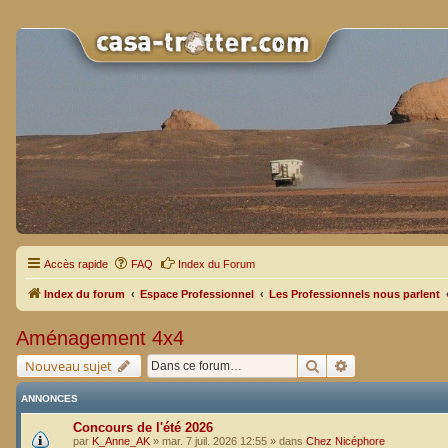
Accès rapide
FAQ
Index du Forum
Index du forum
Espace Professionnel
Les Professionnels nous parlent
Aménagement 4x4
Rechercher
Recherche avan
Nouveau sujet
ANNONCES
Concours de l'été 2026
par
K_Anne_AK
»
mar. 7 juil. 2026 12:55
» dans
Chez Nicéphore