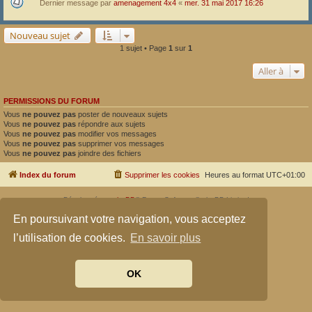
Dernier message par
amenagement 4x4
«
mer. 31 mai 2017 16:26
Nouveau sujet
1 sujet • Page
1
sur
1
Aller à
PERMISSIONS DU FORUM
Vous
ne pouvez pas
poster de nouveaux sujets
Vous
ne pouvez pas
répondre aux sujets
Vous
ne pouvez pas
modifier vos messages
Vous
ne pouvez pas
supprimer vos messages
Vous
ne pouvez pas
joindre des fichiers
Index du forum
Supprimer les cookies
Heures au format
UTC+01:00
Développé par
phpBB
® Forum Software © phpBB Limited
Traduit par
phpBB-fr.com
En poursuivant votre navigation, vous acceptez
Confidentialité
|
Conditions
l’utilisation de cookies.
En savoir plus
OK