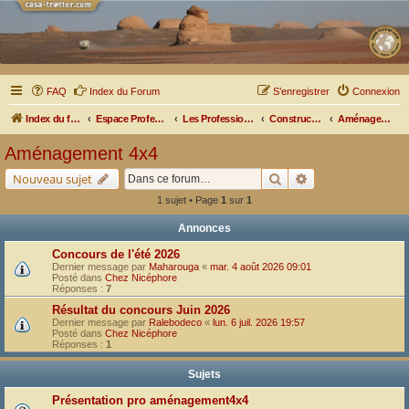
FAQ
Index du Forum
S’enregistrer
Connexion
Index du forum
Espace Professionnel
Les Professionnels nous parlent
Constructeurs et Aménageurs
Aménagement 4x4
Aménagement 4x4
Rechercher
Recherche avancé
Nouveau sujet
1 sujet • Page
1
sur
1
Annonces
Concours de l'été 2026
Dernier message par
Maharouga
«
mar. 4 août 2026 09:01
Posté dans
Chez Nicéphore
Réponses :
7
Résultat du concours Juin 2026
Dernier message par
Ralebodeco
«
lun. 6 juil. 2026 19:57
Posté dans
Chez Nicéphore
Réponses :
1
Sujets
Présentation pro aménagement4x4