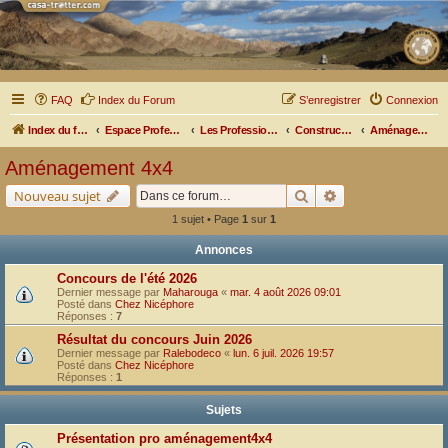
FAQ
Index du Forum
S’enregistrer
Connexion
Index du forum
Espace Professionnel
Les Professionnels nous parlent
Constructeurs et Aménageurs
Aménagement 4x4
Aménagement 4x4
Rechercher
Recherche avancé
Nouveau sujet
1 sujet • Page
1
sur
1
Annonces
Concours de l'été 2026
Dernier message par
Maharouga
«
mar. 4 août 2026 09:01
Posté dans
Chez Nicéphore
Réponses :
7
Résultat du concours Juin 2026
Dernier message par
Ralebodeco
«
lun. 6 juil. 2026 19:57
Posté dans
Chez Nicéphore
Réponses :
1
Sujets
Présentation pro aménagement4x4