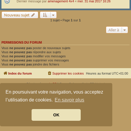
Dernier message par
amenagement 4x4
«
mer. 31 mai 2017 16:26
Nouveau sujet
1 sujet • Page
1
sur
1
Aller à
PERMISSIONS DU FORUM
Vous
ne pouvez pas
poster de nouveaux sujets
Vous
ne pouvez pas
répondre aux sujets
Vous
ne pouvez pas
modifier vos messages
Vous
ne pouvez pas
supprimer vos messages
Vous
ne pouvez pas
joindre des fichiers
Index du forum
Supprimer les cookies
Heures au format
UTC+01:00
Développé par
phpBB
® Forum Software © phpBB Limited
Traduit par
phpBB-fr.com
En poursuivant votre navigation, vous acceptez
Confidentialité
|
Conditions
l’utilisation de cookies.
En savoir plus
OK