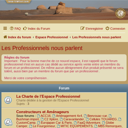
FAQ
Index du Forum
S’enregistrer
Connexion
Index du forum
Espace Professionnel
Les Professionnels nous parlent
Les Professionnels nous parlent
Règles du forum
Important : Pour la bonne marche de ce nouvel espace, il est rappelé que le forum
professionnel n'est en aucun cas dédié au service après vente entre un membre du
forum et un professionnel. De même aucun dénigrement d'un produit présenté ne sera
toléré, aussi bien par un membre du forum que par un professionnel .
Merci de votre compréhension .
Forum
La Charte de l'Espace Professionnel
Charte dédiée à la gestion de l'Espace Professionnel
Sujets :
3
Constructeurs et Aménageurs
Sous-forums :
ACC16
,
Aménagement 4x4
,
Beevouac-car
,
Bushman import
,
C2 Xplore
,
Caravanlander
,
Cellules TOUAREG
,
CustomCamp
,
Eurojapan Car & Parts
,
FaaQ Adventure
,
Globe
Camper
,
Le Fourgonneur
,
MITIC EQUIPEMENTS
,
MBS Remorques
,