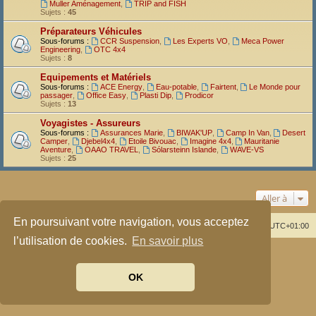
Muller Aménagement
,
TRIP and FISH
Sujets :
45
Préparateurs Véhicules
Sous-forums :
CCR Suspension
,
Les Experts VO
,
Meca Power
Engineering
,
OTC 4x4
Sujets :
8
Equipements et Matériels
Sous-forums :
ACE Energy
,
Eau-potable
,
Fairtent
,
Le Monde pour
passager
,
Office Easy
,
Plasti Dip
,
Prodicor
Sujets :
13
Voyagistes - Assureurs
Sous-forums :
Assurances Marie
,
BIWAK'UP
,
Camp In Van
,
Desert
Camper
,
Djebel4x4
,
Etoile Bivouac
,
Imagine 4x4
,
Mauritanie
Aventure
,
OAAO TRAVEL
,
Sólarsteinn Islande
,
WAVE-VS
Sujets :
25
Aller à
En poursuivant votre navigation, vous acceptez
Index du forum
Supprimer les cookies
Heures au format
UTC+01:00
l’utilisation de cookies.
En savoir plus
Développé par
phpBB
® Forum Software © phpBB Limited
Traduit par
phpBB-fr.com
OK
Confidentialité
|
Conditions