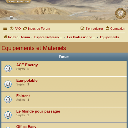
FAQ
Index du Forum
S’enregistrer
Connexion
Index du forum
Espace Professionnel
Les Professionnels nous parlent
Equipements et Matériels
Equipements et Matériels
Forum
ACE Energy
Sujets :
5
Eau-potable
Sujets :
1
Fairtent
Sujets :
1
Le Monde pour passager
Sujets :
2
Office Easy