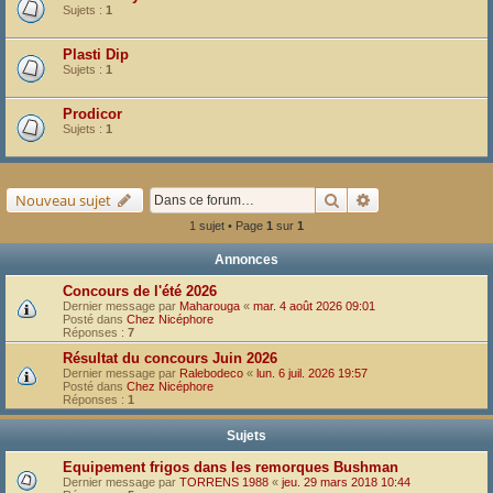
Sujets :
1
Plasti Dip
Sujets :
1
Prodicor
Sujets :
1
Rechercher
Recherche avancé
Nouveau sujet
1 sujet • Page
1
sur
1
Annonces
Concours de l'été 2026
Dernier message par
Maharouga
«
mar. 4 août 2026 09:01
Posté dans
Chez Nicéphore
Réponses :
7
Résultat du concours Juin 2026
Dernier message par
Ralebodeco
«
lun. 6 juil. 2026 19:57
Posté dans
Chez Nicéphore
Réponses :
1
Sujets
Equipement frigos dans les remorques Bushman
Dernier message par
TORRENS 1988
«
jeu. 29 mars 2018 10:44