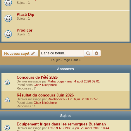
Sujets :
1
Plasti Dip
Sujets :
1
Prodicor
Sujets :
1
Rechercher
Recherche avancé
Nouveau sujet
1 sujet • Page
1
sur
1
Annonces
Concours de l'été 2026
Dernier message par
Maharouga
«
mar. 4 août 2026 09:01
Posté dans
Chez Nicéphore
Réponses :
7
Résultat du concours Juin 2026
Dernier message par
Ralebodeco
«
lun. 6 juil. 2026 19:57
Posté dans
Chez Nicéphore
Réponses :
1
Sujets
Equipement frigos dans les remorques Bushman
Dernier message par
TORRENS 1988
«
jeu. 29 mars 2018 10:44