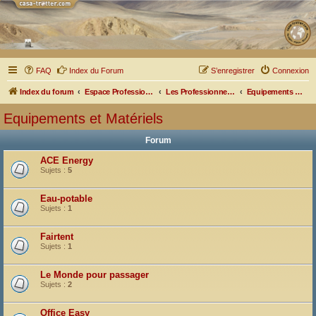
FAQ
Index du Forum
S’enregistrer
Connexion
Index du forum
Espace Professionnel
Les Professionnels nous parlent
Equipements et Matériels
Equipements et Matériels
Forum
ACE Energy
Sujets :
5
Eau-potable
Sujets :
1
Fairtent
Sujets :
1
Le Monde pour passager
Sujets :
2
Office Easy