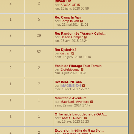
BIWAK'UP
l
2
2
V
par
BIWAK-UP
e
o
lun. 13 janv. 2020 08:59
d
i
e
r
r
Re: Camp In Van
l
1
5
V
n
par
Camp In Van
e
o
i
mer. 21 mai 2014 11:01
d
i
e
e
r
r
r
Re: Randonnée "Ataturk Cellul…
l
m
8
29
n
V
par
Desert Camper
e
e
i
o
lun. 27 avr. 2015 22:24
d
s
e
i
e
s
r
r
r
a
Re: Djebel4x4
m
l
5
82
V
n
g
par
distran
e
e
o
i
e
sam. 13 janv. 2018 19:10
s
d
i
e
s
e
r
r
a
r
Ecole de Pilotage Tout Terrain
l
m
2
2
g
V
n
par
Etoilebivouac
e
e
e
o
i
dim. 4 juin 2023 10:28
d
s
i
e
e
s
r
r
r
a
Re: IMAGINE 4X4
l
m
1
7
n
g
V
par
IMAGINE 4X4
e
e
i
e
o
mer. 18 oct. 2017 22:27
d
s
e
i
e
s
r
r
r
a
Mauritanie Aventure
m
l
1
1
n
g
V
par
Mauritanie Aventure
e
e
i
e
o
sam. 29 nov. 2014 17:47
s
d
e
i
s
e
r
r
a
r
Offre raids baroudeurs de OAA…
m
l
1
1
g
n
V
par
OAAO TRAVEL
e
e
e
i
o
mar. 18 avr. 2023 18:23
s
d
e
i
s
e
r
r
a
r
Excursion inédite du 5 au 8 o…
m
l
2
2
g
V
n
par
Solarsteinn_islande