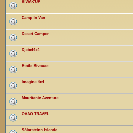
BIWAK'UP
Camp In Van
Desert Camper
Djebel4x4
Etoile Bivouac
Imagine 4x4
Mauritanie Aventure
OAAO TRAVEL
Sólarsteinn Islande