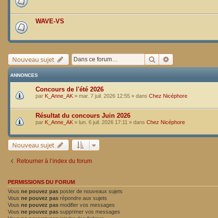
WAVE-VS
Rechercher
Recherche avan
Nouveau sujet
ANNONCES
Concours de l'été 2026
par
K_Anne_AK
»
mar. 7 juil. 2026 12:55
» dans
Chez Nicéphore
Résultat du concours Juin 2026
par
K_Anne_AK
»
lun. 6 juil. 2026 17:11
» dans
Chez Nicéphore
Nouveau sujet
Retourner à l’index du forum
PERMISSIONS DU FORUM
Vous
ne pouvez pas
poster de nouveaux sujets
Vous
ne pouvez pas
répondre aux sujets
Vous
ne pouvez pas
modifier vos messages
Vous
ne pouvez pas
supprimer vos messages